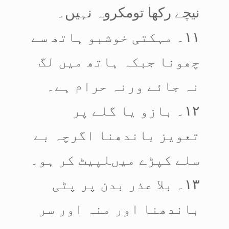
نیچے رکھا تومکروہ نہیں۔
۱۱۔ مہکتی خوشبو ہاتھ سے
چھونا جبکہ ہاتھ میں لگ
نہ جائے ورنہ حرام ہے۔
۱۲۔ بازو یا گلے پر
تعویز باندھنا اگرچہ بے
سلے کپڑے میںلپیٹ کر ہو۔
۱۳۔ بلا عذر بدن پر پٹی
باندھنا اور منہ اور سر