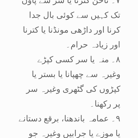
تک کہیں سے کوئی بال جدا
کرنا اور داڑھی مونڈنا یا کترنا
اور زیادہ حرام۔
۸۔ منہ یا سر کسی کپڑے
وغیرہ سے چھپانا یا بستر یا
کپڑوں کی گٹھری وغیرہ سر
پر رکھنا۔
۹۔ عمامہ باندھنا، برقع دستانے
یا موزے یا جرابیں وغیرہ جو