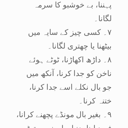
پہننا، بے خوشبو کا سرمہ
لگانا۔
۷۔ کسی چیز کے سایہ میں
بیٹھنا یا چھتری لگانا۔
۸۔ داڑھ اکھاڑنا، ٹوٹے ہوئے
ناخن کو جدا کرنا، آنکھ میں
جو بال نکلے اسے جدا کرنا،
ختنہ کرنا۔
۹۔ بغیر بال مونڈے پچھنے کرانا،
فصد لینا، دنبل یا پھنسی توڑ