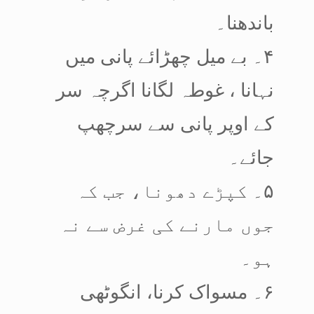
باندھنا۔
۴۔ بے میل چھڑائے پانی میں
نہانا ، غوطہ لگانا اگرچہ سر
کے اوپر پانی سے سرچھپ
جائے۔
۵۔ کپڑے دھونا، جب کہ
جوں مارنے کی غرض سے نہ
ہو۔
۶۔ مسواک کرنا، انگوٹھی