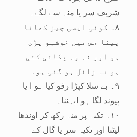
شریف سر یا منہ سے لگے۔
۸۔ کوئی ایسی چیز کھانا
پینا جس میں خوشبو پڑی
ہو اور نہ وہ پکائی گئی
ہو نہ زائل ہو گئی ہو۔
۹۔ بے سلا کپڑا رفو کیا ہو ا یا
پیوند لگا ہو اپہننا۔
۱۰۔ تکیہ پر منہ رکھ کر اوندھا
لیٹنا اور تکیہ سر یا گال کے