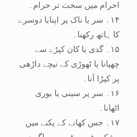
احرام میں سخت تر حرام۔
۱۴۔ سر یا ناک پر اپنایا دوسرے
کا ہاتھ رکھنا۔
۱۵۔ گدی یا کان کپڑے سے
چھپانا یا ٹھوڑی کے نیچے داڑھی
پر کپڑا آنا۔
۱۶۔ سر پر سینی یا بوری
اٹھانا۔
۱۷۔ جس کھانے کے پکنے میں
مشک وغیرہ پڑے ہوں اگرچہ