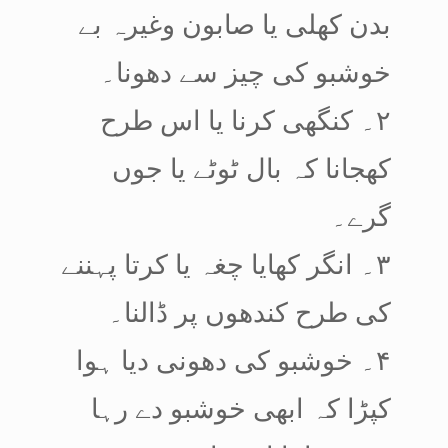
بدن کھلی یا صابون وغیرہ بے
خوشبو کی چیز سے دھونا۔
۲۔ کنگھی کرنا یا اس طرح
کھجانا کہ بال ٹوٹے یا جوں
گرے۔
۳۔ انگر کھایا چغہ یا کرتا پہننے
کی طرح کندھوں پر ڈالنا۔
۴۔ خوشبو کی دھونی دیا ہوا
کپڑا کہ ابھی خوشبو دے رہا