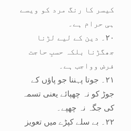
کیسر کا رنگ مرد کو ویسے
ہی حرام ہے۔
۲۰۔ دین کے لیے لڑنا
جھگڑنا بلکہ حسبِ حاجت
فرض وواجب ہے۔
۲۱۔ جوتا پہننا جو پاؤں کے
جوڑ کو نہ چھپائے یعنی تسمہ
کی جگہ نہ چھپے۔
۲۲۔ بے سلے کپڑے میں تعویز