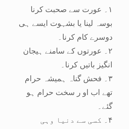
۱۔ عورت سے صحبت کرنا
بوسہ لینا یا بشہوت ایسے ہی
دوسرے کام کرنا۔
۲۔ عورتوں کے سامنے ہیجان
انگیز باتیں کرنا۔
۳۔ فحش گناہ ہمیشہ حرام
تھے اب او ر سخت حرام ہو
گئے۔
۴۔ کسی سے دنیا وہی