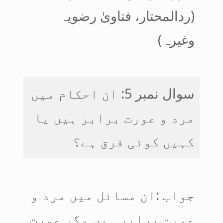
(ردالمحتار، فتاویٰ رضویہ
وغیرہ)
سوال نمبر 5: ان احکام میں
مرد و عورت برابر ہیں یا
کہیں کوئی فرق ہے؟
جواب :ان مسائل میں مرد و
عورت برابر ہیں مگر عورت