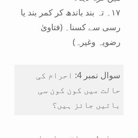
۱۷۔ تہ بند باندھ کر کمر بند یا
رسی سے کسنا۔ (فتاویٰ
رضویہ وغیرہ)
سوال نمبر 4: احرام کی
حالت میں کون کون سی
باتیں جائز ہیں؟
جواب :یہ باتیں احرام