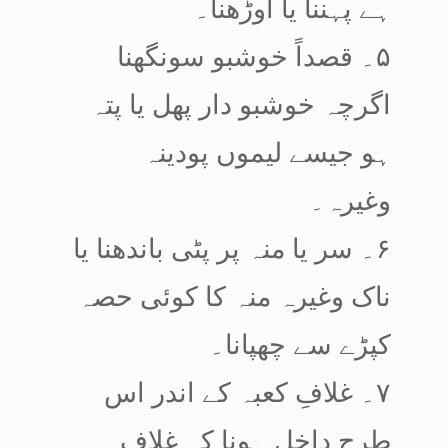
ہے پہننا یا اوڑھنا۔
۵۔ قصداً خوشبو سونگھنا
اگرچہ خوشبو دار پھل یا پتہ
ہو جیسے لیموں پودینہ
وغیرہ۔
۶۔ سر یا منہ پر پٹی باندھنا یا
ناک وغیرہ منہ کا کوئی حصہ
کپڑے سے چھپانا۔
۷۔ غلافِ کعبہ کے اندر اس
طرح داخل ہونا کہ غلاف