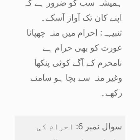
ہمیشہ سب کو ضرور ہے کہ
اپنے کان تک آواز آسکے۔
تنبیہہ: احرام میں منہ چھپانا
عورت کو بھی حرام ہے
نامحرم کے آگے کوئی پنکھا
وغیر منہ سے بچا ہو سامنے
رکھے۔
سوال نمبر 6: احرام کی