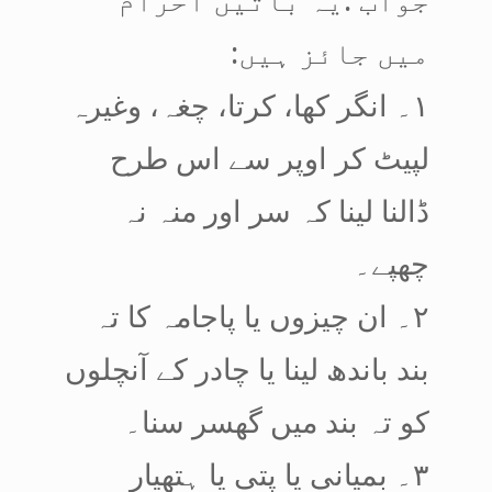
میں جائز ہیں:
۱۔ انگر کھا، کرتا، چغہ، وغیرہ
لپیٹ کر اوپر سے اس طرح
ڈالنا لینا کہ سر اور منہ نہ
چھپے۔
۲۔ ان چیزوں یا پاجامہ کا تہ
بند باندھ لینا یا چادر کے آنچلوں
کو تہ بند میں گھسر سنا۔
۳۔ بمیانی یا پتی یا ہتھیار