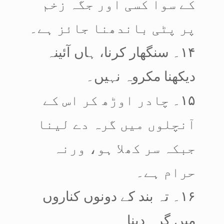
کے سوا کسی اور جگہ زخم
پر پٹی باندھنا جائز ہے۔
۱۴۔ سنگھار کرنا، ہاں آئینہ
دیکھنا مکروہ نہیں۔
۱۵۔ چادر اوڑھ کر اس کے
آنچلوں میں گرہ دے لینا
جبکہ سر کھلا ہو، ورنہ
حرام ہے۔
۱۶۔ تہ بند کے دونوں کناروں
میں گرہ دینا۔