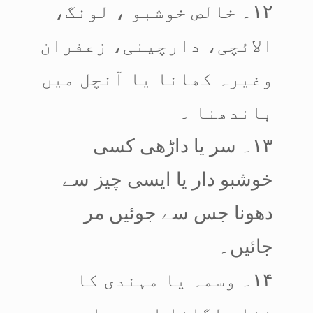
۱۲۔ خالص خوشبو ، لونگ،
الائچی، دارچینی، زعفران
وغیرہ کھانا یا آنچل میں
باندھنا ۔
۱۳۔ سر یا داڑھی کسی
خوشبو دار یا ایسی چیز سے
دھونا جس سے جوئیں مر
جائیں۔
۱۴۔ وسمہ یا مہندی کا
خضاب لگانا اور سیاہ