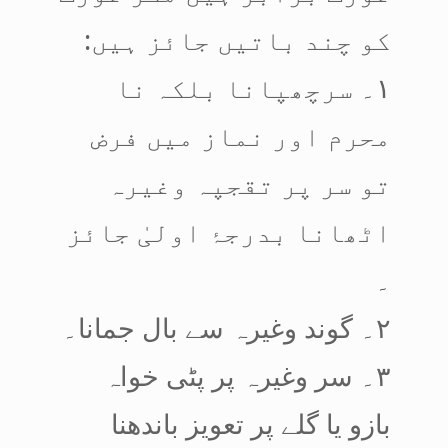
کو چند باتیں جائز ہیں:
۱۔ سرچھپانا بلکہ نا
محرم اور نماز میں فرض
تو سر پر تقجپہ وغیرہ
اٹھانا بدرجۂ اولیٰ جائز
۔
۲۔ گوند وغیرہ سے بال جمانا۔
۳۔ سر وغیرہ پر پٹی خواہ
بازو یا گلے پر تعویز باندھنا