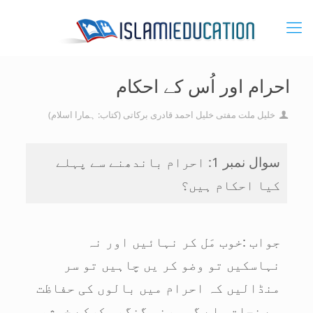
احرام اور اُس کے احکام
خلیل ملت مفتی خلیل احمد قادری برکاتی (کتاب: ہمارا اسلام)
سوال نمبر 1: احرام باندھنے سے پہلے
کیا احکام ہیں؟
جواب :خوب مَل کر نہائیں اور نہ
نہاسکیں تو وضو کر یں چاہیں تو سر
منڈالیں کہ احرام میں بالوں کی حفاظت
سے نجات ملے گی ورنہ گنگھی کرکے خوشبو