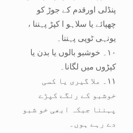
پنڈلی اورقدم کے جوڑ کو
چھپائے یا سلاہو ا کپڑ پہننا ،
یونہی ٹوپی پہننا۔
۱۰۔ خوشبو بالوں یا بدن یا
کپڑوں میں لگانا۔
۱۱۔ ملا گیری یا کسی
خوشبو کے رنگے کپڑے
پہننا جبکہ ابھی خو شبو
دے رہے ہوں۔