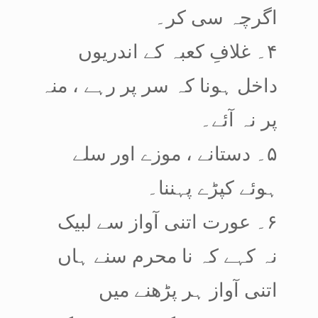
اگرچہ سی کر۔
۴۔ غلافِ کعبہ کے اندریوں
داخل ہونا کہ سر پر رہے ، منہ
پر نہ آئے۔
۵۔ دستانے ، موزے اور سلے
ہوئے کپڑے پہننا۔
۶۔ عورت اتنی آواز سے لبیک
نہ کہے کہ نا محرم سنے ہاں
اتنی آواز ہر پڑھنے میں