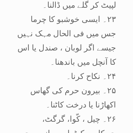
لپیٹ کر گلے میں ڈالنا۔
۲۳۔ ایسی خوشبو کا چرما
جس میں فی الحال مہک نہیں
جیسے اگر لوبان ، صندل یا اس
کا آنچل میں باندھنا۔
۲۴۔ نکاح کرنا۔
۲۵۔ بیرون حرم کی گھاس
اکھاڑنا یا درخت کاٹنا۔
۲۶۔ چیل ، کّوا، گرگٹ،
چھپکلی ، کھٹمل ، سانپ، بچھو