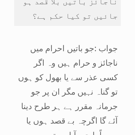
ناجائز باتیں بلا قصد ہو
جائیں تو کیا حکم ہے؟
جواب :جو باتیں احرام میں
ناجائز و حرام ہیں وہ اگر
کسی عذر سے یا بھول کو ہوں
تو گناہ نہیں مگر ان پر جو
جرمانہ مقرر ہے ہر طرح دینا
آئے گا اگرچہ بے قصد ہوں یا
سہواً یا جبر آیا سوتے میں،