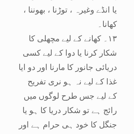
یا انڈے وغیرہ ، توڑنا ، بھوننا ،
کھانا۔
۱۳۔ کھانے کے لیے مچھلی کا
شکار کرنا یا دوا کے لیے کسی
دریائی جانور کا مارنا اور دو ایا
غذا کے لیے نہ ہو نری تفریح
کے لیے جس طرح لوگوں میں
رائج ہے تو شکار دریا کا ہو یا
جنگل کا خود ہی حرام ہے اور