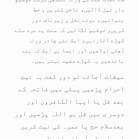
دار تیل ڈالیں، ناخن کتریں ، خط
بنوائیں، موئے بغل و زیرناف دور
کریں، خوشبو لگائیں کہ سنت ہے مرد سلے
کپڑے اتاردیں، ایک نئی چادر ورنہ
دُھلی اوڈھیں اور ایسا ہی ایک تہ بند
باندھیں یہ کپڑے سفید بہتر ہیں۔
میقات آجائے تو دور کعت بہ نیتِ
احرام پڑھیں پہلی میں فاتحہ کے
بعد قل یا ایہا الکافرون اور
دوسر ی میں قل ہو اللہ پڑھیں اور
بعدسلام حج یا عمرہ کی نیت کریں
اور لبیک بآ واز بلند کہیں ، یہ