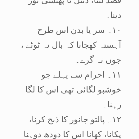
دینا۔
۱۰۔ سر یا بدن اس طرح
آہستہ کھجانا کہ بال نہ ٹوٹے ،
جوں نہ گرے۔
۱۱۔ احرام سے پہلے جو
خوشبو لگائی تھی اس کا لگا
رہنا۔
۱۲۔ پالتو جانور کا ذبح کرنا،
پکانا، کھانا اس کا دودھ دوہنا