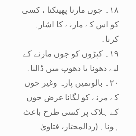
۱۸۔ جوں مارنا پھینکنا ، کسی
کو اس کے مارنے کا اشارہ
کرنا۔
۱۹۔ کپڑوں کو جوں مارنے کے
لیے دھونا یا دھوپ میں ڈالنا۔
۲۰۔ بالوںمیں پارہ وغیر جوں
کے مرنے کو لگانا غرض جوں
کے ہلاک پر کسی طرح باعث
ہونا۔ (ردالمحتار، فتاویٰ