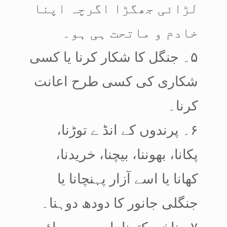
لڑائی جھگڑا اگرچہ اپنا
خادم و ماتحت ہی ہو۔
۵۔ جنگل کا شکار کرنا یا کسی
شکاری کی کسی طرح اعانت
کرنا۔
۶۔ پرندوں کے انڈ ے توڑنا،
پکانا، بھوننا، بیچنا، خریدنا،
کھانا یا اسے آزار پہنچانا یا
جنگلی جانور کا دودھ دوہنا۔
۷۔ ناخن کترنا یا سر سے پاؤں