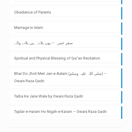
Obedience of Parents
Marriage in Islam
سفر عمرہ – یوں بلاتے ہیں بلانے والے
Spiritual and Physical Blessing of Qur’an Recitation
Bhar Do Jholi Meri Jan-e-Aalam (صلی اللہ علیہ وسلم) –
Owais Raza Qadri
Taiba Ke Jane Wale by Owais Raza Qadri
Tajdar-e-Haram Ho Nigah-e-Karam – Owais Raza Qadri