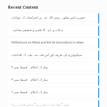
Recent Content
حضرت امیر معاویہ رضی اللہ عنہ پر اعتراضات کے جوابات
بدعات وہابیہ کا علمی و تحقیقی محاسبہ
Reflections on Milad and Bid`ah (Innovation) in Islam
سیکیولرزم کی تعریف اور اس فتنے سے بچنے کے اقدامات
نماز کے احکام ۔ قسط نمبر ۴
نماز کے احکام ۔ قسط نمبر ۳
نماز کے احکام ۔ قسط نمبر ۲
کیا “مکالمۃ الصدرین” جعلی کتاب ہے؟