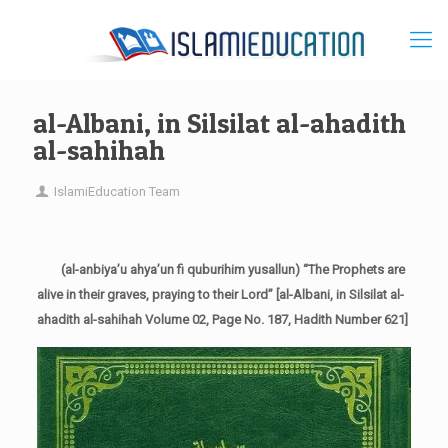
al-Albani, in Silsilat al-ahadith
al-sahihah
IslamiEducation Team
(al-anbiya’u ahya’un fi quburihim yusallun) “The Prophets are
alive in their graves, praying to their Lord” [al-Albani, in Silsilat al-
ahadith al-sahihah Volume 02, Page No. 187, Hadith Number 621]