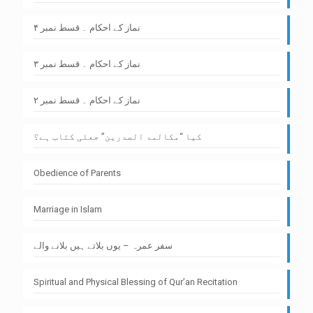
نماز کے احکام ۔ قسط نمبر ۴
نماز کے احکام ۔ قسط نمبر ۳
نماز کے احکام ۔ قسط نمبر ۲
کیا “مکالمۃ الصدرین” جعلی کتاب ہے؟
Obedience of Parents
Marriage in Islam
سفر عمرہ – یوں بلاتے ہیں بلانے والے
Spiritual and Physical Blessing of Qur’an Recitation