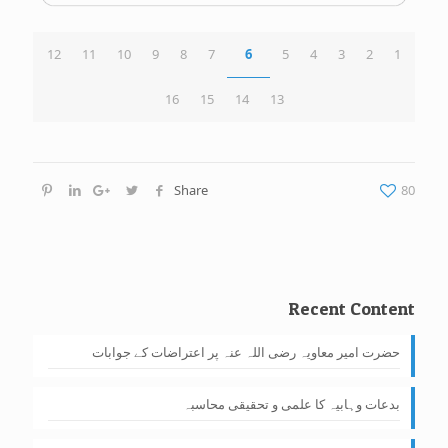
12
11
10
9
8
7
6
5
4
3
2
1
16
15
14
13
Share
80
Recent Content
حضرت امیر معاویہ رضی اللہ عنہ پر اعتراضات کے جوابات
بدعات وہابیہ کا علمی و تحقیقی محاسبہ