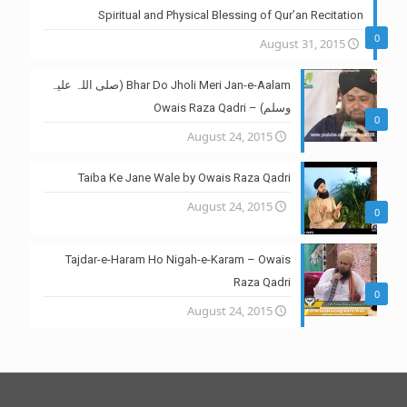
Spiritual and Physical Blessing of Qur’an Recitation
0
August 31, 2015
Bhar Do Jholi Meri Jan-e-Aalam (صلی اللہ علیہ
وسلم) – Owais Raza Qadri
0
August 24, 2015
Taiba Ke Jane Wale by Owais Raza Qadri
August 24, 2015
0
Tajdar-e-Haram Ho Nigah-e-Karam – Owais
Raza Qadri
0
August 24, 2015