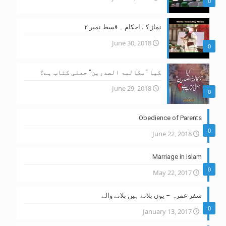
0
نماز کے احکام ۔ قسط نمبر ۲
June 30, 2018
0
کیا “مکالمۃ الصدرین” جعلی کتاب ہے؟
June 29, 2018
0
Obedience of Parents
0
June 22, 2018
Marriage in Islam
0
May 22, 2017
سفر عمرہ – یوں بلاتے ہیں بلانے والے
0
January 13, 2017