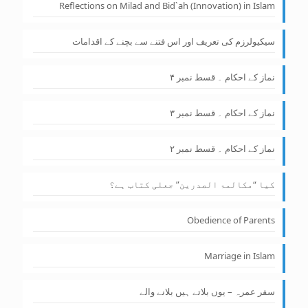
Reflections on Milad and Bid`ah (Innovation) in Islam
سیکیولرزم کی تعریف اور اس فتنے سے بچنے کے اقدامات
نماز کے احکام ۔ قسط نمبر ۴
نماز کے احکام ۔ قسط نمبر ۳
نماز کے احکام ۔ قسط نمبر ۲
کیا “مکالمۃ الصدرین” جعلی کتاب ہے؟
Obedience of Parents
Marriage in Islam
سفر عمرہ – یوں بلاتے ہیں بلانے والے