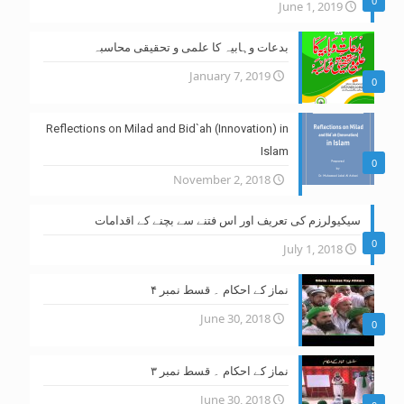
0
June 1, 2019
بدعات وہابیہ کا علمی و تحقیقی محاسبہ
January 7, 2019
0
Reflections on Milad and Bid`ah (Innovation) in
Islam
0
November 2, 2018
سیکیولرزم کی تعریف اور اس فتنے سے بچنے کے اقدامات
0
July 1, 2018
نماز کے احکام ۔ قسط نمبر ۴
June 30, 2018
0
نماز کے احکام ۔ قسط نمبر ۳
June 30, 2018