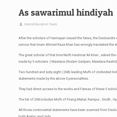
As sawarimul hindiyah
IslamiEducation Team
After the scholars of Harmayan issued the fatwa, the Deobandis 
rumour that Imam Ahmed Raza Khan has wrongly translated the s
The great scholar of that time Mufti Hashmat Ali khan , asked the
made by 5 scholars .( Mawlana Ghulam Qadyani, Mawlana Rashid
Two hundred and sixty eight ( 268) leading Mufti of Undivided Indi
statements made by the above 5 personalities.
They had direct access to the works and Fatwas of these 5 schol
The list of 268 includes Mufti of Firang Mahal, Rampur , Sindh , Hy
All those controvertial statements have been scanned from Deoban
both;Arabic and Urdu .