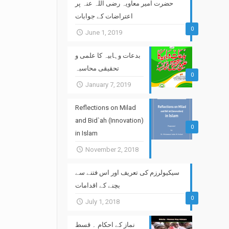
حضرت امیر معاویہ رضی اللہ عنہ پر
اعتراضات کے جوابات
0
June 1, 2019
بدعات وہابیہ کا علمی و
تحقیقی محاسبہ
0
January 7, 2019
Reflections on Milad
and Bid`ah (Innovation)
0
in Islam
November 2, 2018
سیکیولرزم کی تعریف اور اس فتنے سے
بچنے کے اقدامات
0
July 1, 2018
نماز کے احکام ۔ قسط