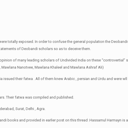
were totally exposed. In order to confuse the general population the Deobandi
tatements of Deobandi scholars so as to deceive them.
 opinion of many leading scholars of Undivided India on these “controvertial”
, Mawlana Nanotvee, Mawlana Khaleel and Mawlana Ashraf Ali)
a issued their fatwa . All of them knew Arabic , persian and Urdu and were wll 
ars. Their fatwa was compiled and published.
derabad, Surat, Delhi , Agra.
di books and provided in earlier post on this thread .Hassamul Harmayn is al