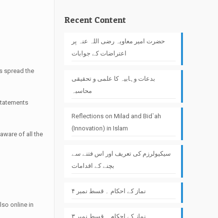
Recent Content
حضرت امیر معاویہ رضی اللہ عنہ پر
اعتراضات کے جوابات
s spread the
بدعات وہابیہ کا علمی و تحقیقی
محاسبہ
 statements
Reflections on Milad and Bid`ah
(Innovation) in Islam
aware of all the
سیکیولرزم کی تعریف اور اس فتنے سے
بچنے کے اقدامات
نماز کے احکام ۔ قسط نمبر ۴
so online in
نماز کے احکام ۔ قسط نمبر ۳