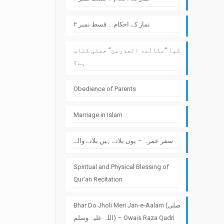
نماز کے احکام ۔ قسط نمبر ۲
کیا “مکالمۃ الصدرین” جعلی کتاب
ہے؟
Obedience of Parents
Marriage in Islam
سفر عمرہ – یوں بلاتے ہیں بلانے والے
Spiritual and Physical Blessing of
Qur’an Recitation
Bhar Do Jholi Meri Jan-e-Aalam (صلی
اللہ علیہ وسلم) – Owais Raza Qadri