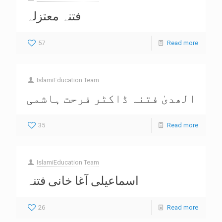
فتنہ معتزلہ
57
Read more
IslamiEducation Team
الھدیٰ فتنہ ڈاکٹر فرحت ہاشمی
35
Read more
IslamiEducation Team
اسماعیلی آغا خانی فتنہ
26
Read more