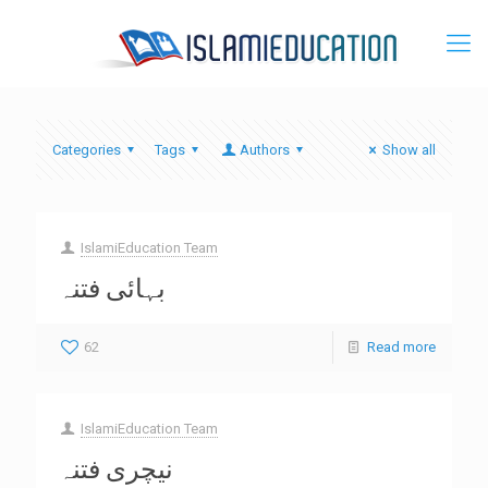
Categories
Tags
Authors
Show all
IslamiEducation Team
بہائی فتنہ
62
Read more
IslamiEducation Team
نیچری فتنہ