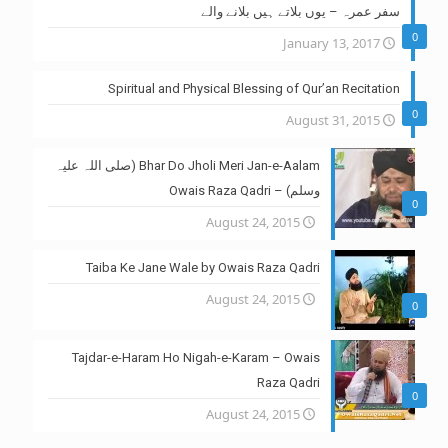
سفر عمرہ – یوں بلاتے ہیں بلانے والے
0
January 13, 2017
Spiritual and Physical Blessing of Qur’an Recitation
0
August 31, 2015
Bhar Do Jholi Meri Jan-e-Aalam (صلی اللہ علیہ
وسلم) – Owais Raza Qadri
0
August 24, 2015
Taiba Ke Jane Wale by Owais Raza Qadri
August 24, 2015
0
Tajdar-e-Haram Ho Nigah-e-Karam – Owais
Raza Qadri
0
August 24, 2015