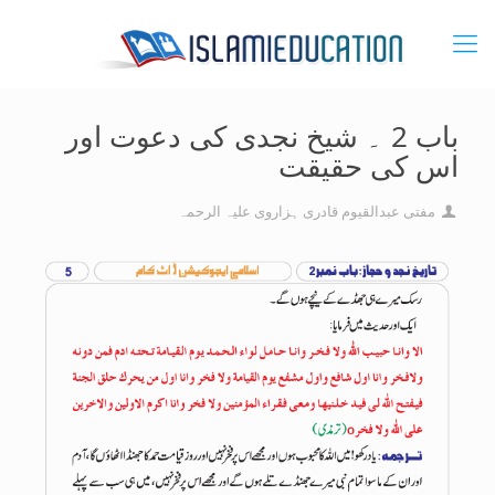
باب 2 ۔ شیخ نجدی کی دعوت اور
اس کی حقیقت
مفتی عبدالقیوم قادری ہزاروی علیہ الرحمہ