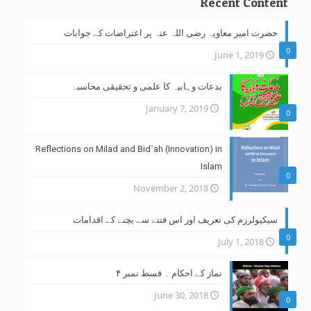
Recent Content
حضرت امیر معاویہ رضی اللہ عنہ پر اعتراضات کے جوابات
0
June 1, 2019
بدعات وہابیہ کا علمی و تحقیقی محاسبہ
January 7, 2019
0
Reflections on Milad and Bid`ah (Innovation) in
Islam
0
November 2, 2018
سیکیولرزم کی تعریف اور اس فتنے سے بچنے کے اقدامات
0
July 1, 2018
نماز کے احکام ۔ قسط نمبر ۴
June 30, 2018
0