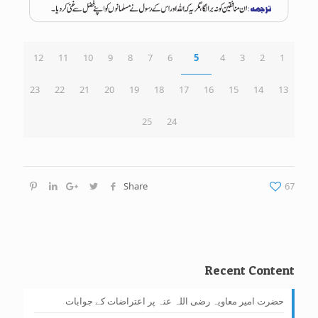
12
11
10
9
8
7
6
5
4
3
2
1
23
22
21
20
19
18
17
16
15
14
13
25
24
Share
67
Recent Content
حضرت امیر معاویہ رضی اللہ عنہ پر اعتراضات کے جوابات