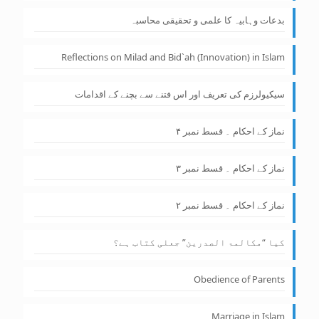
بدعات وہابیہ کا علمی و تحقیقی محاسبہ
Reflections on Milad and Bid`ah (Innovation) in Islam
سیکیولرزم کی تعریف اور اس فتنے سے بچنے کے اقدامات
نماز کے احکام ۔ قسط نمبر ۴
نماز کے احکام ۔ قسط نمبر ۳
نماز کے احکام ۔ قسط نمبر ۲
کیا “مکالمۃ الصدرین” جعلی کتاب ہے؟
Obedience of Parents
Marriage in Islam