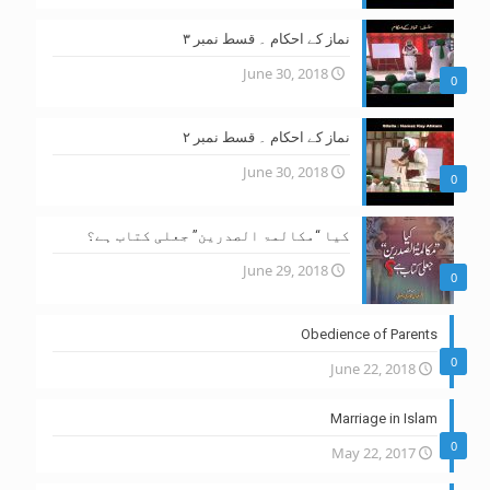
نماز کے احکام ۔ قسط نمبر ۳
June 30, 2018
0
نماز کے احکام ۔ قسط نمبر ۲
June 30, 2018
0
کیا “مکالمۃ الصدرین” جعلی کتاب ہے؟
June 29, 2018
0
Obedience of Parents
0
June 22, 2018
Marriage in Islam
0
May 22, 2017