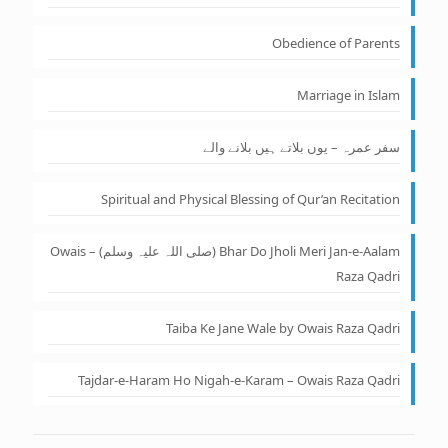
Obedience of Parents
Marriage in Islam
سفر عمرہ – یوں بلاتے ہیں بلانے والے
Spiritual and Physical Blessing of Qur’an Recitation
Bhar Do Jholi Meri Jan-e-Aalam (صلی اللہ علیہ وسلم) – Owais
Raza Qadri
Taiba Ke Jane Wale by Owais Raza Qadri
Tajdar-e-Haram Ho Nigah-e-Karam – Owais Raza Qadri