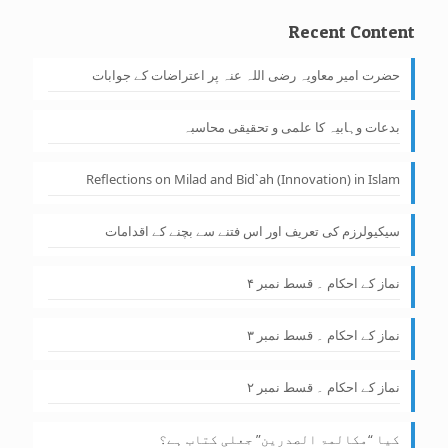
Recent Content
حضرت امیر معاویہ رضی اللہ عنہ پر اعتراضات کے جوابات
بدعات وہابیہ کا علمی و تحقیقی محاسبہ
Reflections on Milad and Bid`ah (Innovation) in Islam
سیکیولرزم کی تعریف اور اس فتنے سے بچنے کے اقدامات
نماز کے احکام ۔ قسط نمبر ۴
نماز کے احکام ۔ قسط نمبر ۳
نماز کے احکام ۔ قسط نمبر ۲
کیا “مکالمۃ الصدرین” جعلی کتاب ہے؟