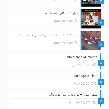
0
نماز کے احکام ۔ قسط نمبر ۲
June 30, 2018
0
کیا “مکالمۃ الصدرین” جعلی کتاب ہے؟
June 29, 2018
0
Obedience of Parents
0
June 22, 2018
Marriage in Islam
0
May 22, 2017
سفر عمرہ – یوں بلاتے ہیں بلانے والے
0
January 13, 2017