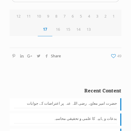
12
11
10
9
8
7
6
5
4
3
2
1
17
16
15
14
13
Share
49
Recent Content
حضرت امیر معاویہ رضی اللہ عنہ پر اعتراضات کے جوابات
بدعات وہابیہ کا علمی و تحقیقی محاسبہ