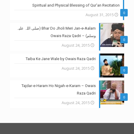
Spiritual and Physical Blessing of Qur’an Recitation
0
August 31, 2015
Bhar Do Jholi Meri Jan-e-Aalam (صلی اللہ علیہ
وسلم) – Owais Raza Qadri
0
August 24, 2015
Taiba Ke Jane Wale by Owais Raza Qadri
August 24, 2015
0
Tajdar-e-Haram Ho Nigah-e-Karam – Owais
Raza Qadri
0
August 24, 2015