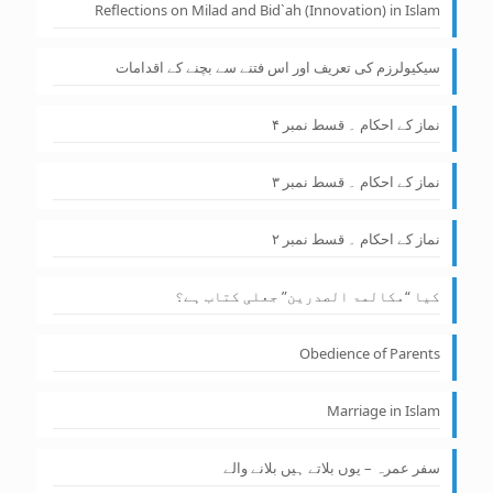
Reflections on Milad and Bid`ah (Innovation) in Islam
سیکیولرزم کی تعریف اور اس فتنے سے بچنے کے اقدامات
نماز کے احکام ۔ قسط نمبر ۴
نماز کے احکام ۔ قسط نمبر ۳
نماز کے احکام ۔ قسط نمبر ۲
کیا “مکالمۃ الصدرین” جعلی کتاب ہے؟
Obedience of Parents
Marriage in Islam
سفر عمرہ – یوں بلاتے ہیں بلانے والے