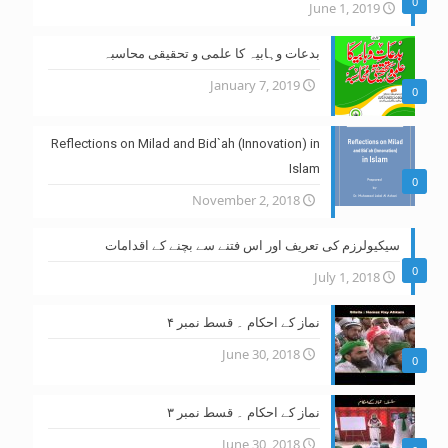
0
June 1, 2019
بدعات وہابیہ کا علمی و تحقیقی محاسبہ
January 7, 2019
0
Reflections on Milad and Bid`ah (Innovation) in
Islam
0
November 2, 2018
سیکیولرزم کی تعریف اور اس فتنے سے بچنے کے اقدامات
0
July 1, 2018
نماز کے احکام ۔ قسط نمبر ۴
June 30, 2018
0
نماز کے احکام ۔ قسط نمبر ۳
June 30, 2018