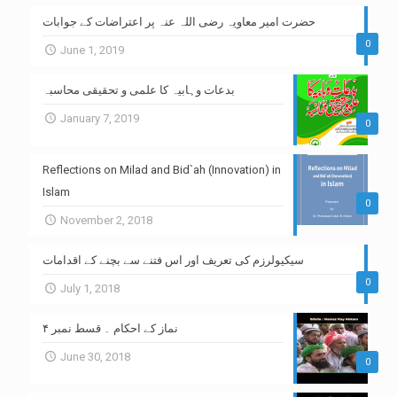
حضرت امیر معاویہ رضی اللہ عنہ پر اعتراضات کے جوابات
0
June 1, 2019
بدعات وہابیہ کا علمی و تحقیقی محاسبہ
January 7, 2019
0
Reflections on Milad and Bid`ah (Innovation) in
Islam
0
November 2, 2018
سیکیولرزم کی تعریف اور اس فتنے سے بچنے کے اقدامات
0
July 1, 2018
نماز کے احکام ۔ قسط نمبر ۴
June 30, 2018
0