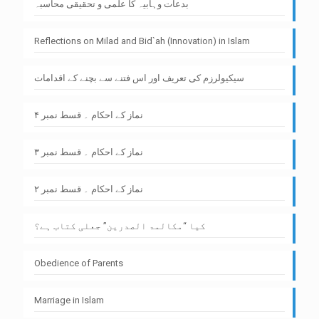
بدعات وہابیہ کا علمی و تحقیقی محاسبہ
Reflections on Milad and Bid`ah (Innovation) in Islam
سیکیولرزم کی تعریف اور اس فتنے سے بچنے کے اقدامات
نماز کے احکام ۔ قسط نمبر ۴
نماز کے احکام ۔ قسط نمبر ۳
نماز کے احکام ۔ قسط نمبر ۲
کیا “مکالمۃ الصدرین” جعلی کتاب ہے؟
Obedience of Parents
Marriage in Islam