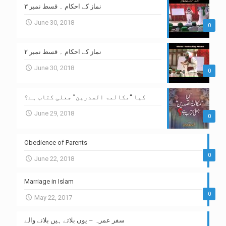
نماز کے احکام ۔ قسط نمبر ۳
June 30, 2018
0
نماز کے احکام ۔ قسط نمبر ۲
June 30, 2018
0
کیا “مکالمۃ الصدرین” جعلی کتاب ہے؟
June 29, 2018
0
Obedience of Parents
0
June 22, 2018
Marriage in Islam
0
May 22, 2017
سفر عمرہ – یوں بلاتے ہیں بلانے والے