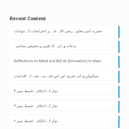
Recent Content
حضرت امیر معاویہ رضی اللہ عنہ پر اعتراضات کے جوابات
بدعات وہابیہ کا علمی و تحقیقی محاسبہ
Reflections on Milad and Bid`ah (Innovation) in Islam
سیکیولرزم کی تعریف اور اس فتنے سے بچنے کے اقدامات
نماز کے احکام ۔ قسط نمبر ۴
نماز کے احکام ۔ قسط نمبر ۳
نماز کے احکام ۔ قسط نمبر ۲