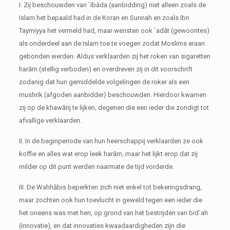
I. Zij beschouwden van `ibāda (aanbidding) niet alleen zoals de
Islam het bepaald had in de Koran en Sunnah en zoals Ibn
Taymiyya het vermeld had, maar wensten ook `adāt (gewoontes)
als onderdeel aan de Islam toe te voegen zodat Moslims eraan
gebonden werden. Aldus verklaarden zij het roken van sigaretten
harām (stellig verboden) en overdreven zij in dit voorschrift
zodanig dat hun gemiddelde volgelingen de roker als een
mushrik (afgoden aanbidder) beschouwden. Hierdoor kwamen
zij op de khawārij te lijken, degenen die een ieder die zondigt tot
afvallige verklaarden.
II. In de beginperiode van hun heerschappij verklaarden ze ook
koffie en alles wat erop leek harām, maar het lijkt erop dat zij
milder op dit punt werden naarmate de tijd vorderde.
III. De Wahhābis beperkten zich niet enkel tot bekeringsdrang,
maar zochten ook hun toevlucht in geweld tegen een ieder die
het oneens was met hen, op grond van het bestrijden van bid`ah
(innovatie), en dat innovaties kwaadaardigheden zijn die