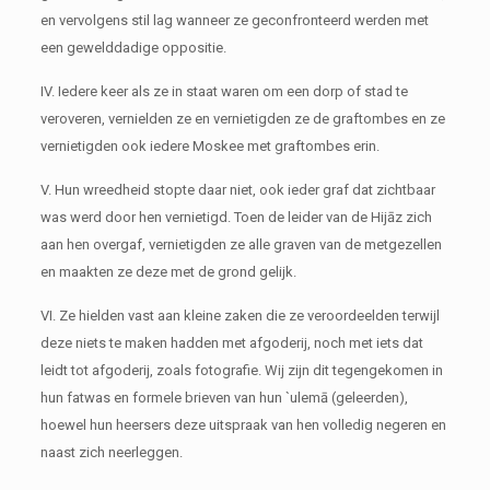
en vervolgens stil lag wanneer ze geconfronteerd werden met
een gewelddadige oppositie.
IV. Iedere keer als ze in staat waren om een dorp of stad te
veroveren, vernielden ze en vernietigden ze de graftombes en ze
vernietigden ook iedere Moskee met graftombes erin.
V. Hun wreedheid stopte daar niet, ook ieder graf dat zichtbaar
was werd door hen vernietigd. Toen de leider van de Hijāz zich
aan hen overgaf, vernietigden ze alle graven van de metgezellen
en maakten ze deze met de grond gelijk.
VI. Ze hielden vast aan kleine zaken die ze veroordeelden terwijl
deze niets te maken hadden met afgoderij, noch met iets dat
leidt tot afgoderij, zoals fotografie. Wij zijn dit tegengekomen in
hun fatwas en formele brieven van hun `ulemā (geleerden),
hoewel hun heersers deze uitspraak van hen volledig negeren en
naast zich neerleggen.