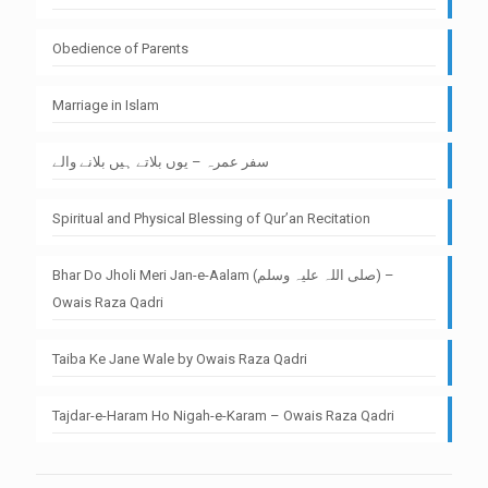
Obedience of Parents
Marriage in Islam
سفر عمرہ – یوں بلاتے ہیں بلانے والے
Spiritual and Physical Blessing of Qur’an Recitation
Bhar Do Jholi Meri Jan-e-Aalam (صلی اللہ علیہ وسلم) –
Owais Raza Qadri
Taiba Ke Jane Wale by Owais Raza Qadri
Tajdar-e-Haram Ho Nigah-e-Karam – Owais Raza Qadri