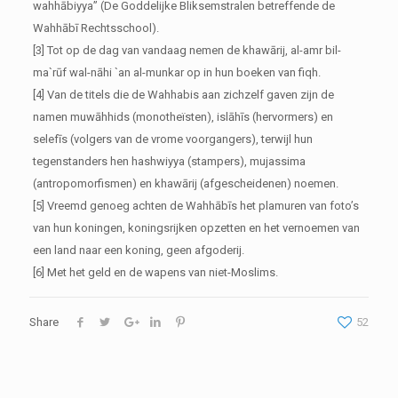
wahhābiyya” (De Goddelijke Bliksemstralen betreffende de
Wahhābī Rechtsschool).
[3] Tot op de dag van vandaag nemen de khawārij, al-amr bil-
ma`rūf wal-nāhi `an al-munkar op in hun boeken van fiqh.
[4] Van de titels die de Wahhabis aan zichzelf gaven zijn de
namen muwāhhids (monotheïsten), islāhīs (hervormers) en
selefīs (volgers van de vrome voorgangers), terwijl hun
tegenstanders hen hashwiyya (stampers), mujassima
(antropomorfismen) en khawārij (afgescheidenen) noemen.
[5] Vreemd genoeg achten de Wahhābīs het plamuren van foto’s
van hun koningen, koningsrijken opzetten en het vernoemen van
een land naar een koning, geen afgoderij.
[6] Met het geld en de wapens van niet-Moslims.
Share
52