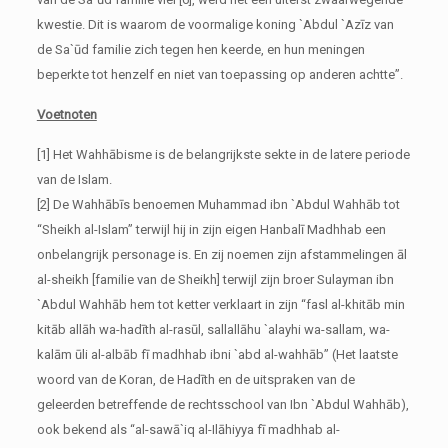
kwestie. Dit is waarom de voormalige koning `Abdul `Azīz van
de Sa`ūd familie zich tegen hen keerde, en hun meningen
beperkte tot henzelf en niet van toepassing op anderen achtte”.
Voetnoten
[1] Het Wahhābisme is de belangrijkste sekte in de latere periode
van de Islam.
[2] De Wahhābīs benoemen Muhammad ibn `Abdul Wahhāb tot
“Sheikh al-Islam” terwijl hij in zijn eigen Hanbalī Madhhab een
onbelangrijk personage is. En zij noemen zijn afstammelingen āl
al-sheikh [familie van de Sheikh] terwijl zijn broer Sulayman ibn
`Abdul Wahhāb hem tot ketter verklaart in zijn “fasl al-khitāb min
kitāb allāh wa-hadīth al-rasūl, sallallāhu `alayhi wa-sallam, wa-
kalām ūli al-albāb fī madhhab ibni `abd al-wahhāb” (Het laatste
woord van de Koran, de Hadīth en de uitspraken van de
geleerden betreffende de rechtsschool van Ibn `Abdul Wahhāb),
ook bekend als “al-sawā`iq al-Ilāhiyya fī madhhab al-