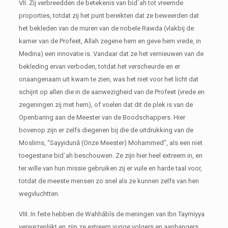
VII. Zij verbreedden de betekenis van bid`ah tot vreemde
proporties, totdat zij het punt bereikten dat ze beweerden dat
het bekleden van de muren van de nobele Rawda (vlakbij de
kamer van de Profeet, Allah zegene hem en geve hem vrede, in
Medina) een innovatie is. Vandaar dat ze het vernieuwen van de
bekleding ervan verboden, totdat het verscheurde en er
onaangenaam uit kwam te zien, was het niet voor het licht dat
schijnt op allen die in de aanwezigheid van de Profeet (vrede en
zegeningen zij met hem), of voelen dat dit de plek is van de
Openbaring aan de Meester van de Boodschappers. Hier
bovenop zijn er zelfs diegenen bij die de uitdrukking van de
Moslims, “Sayyidunā (Onze Meester) Mohammed”, als een niet
toegestane bid`ah beschouwen. Ze zijn hier heel extreem in, en
ter wille van hun missie gebruiken zij er vuile en harde taal voor,
totdat de meeste mensen zo snel als ze kunnen zelfs van hen
wegvluchtten.
VIII. In feite hebben de Wahhābīs de meningen van Ibn Taymiyya
verwezenlijkt en zijn ze extreem vurige volgers en aanhangers