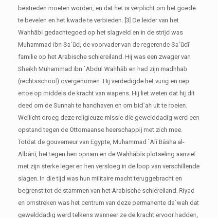
bestreden moeten worden, en dat het is verplicht om het goede
te bevelen en het kwade te verbieden. [3] De leider van het
Wahhābi gedachtegoed op het slagveld en in de strijd was
Muhammad ibn Sa`ūd, de voorvader van de regerende Sa`ūdī
familie op het Arabische schiereiland. Hij was een zwager van
Sheikh Muhammad ibn `Abdul Wahhāb en had zijn madhhab
(rechtsschool) overgenomen. Hij verdedigde het vurig en riep
ertoe op middels de kracht van wapens. Hij liet weten dat hij dit
deed om de Sunnah te handhaven en om bid`ah uit te roeien.
Wellicht droeg deze religieuze missie die gewelddadig werd een
opstand tegen de Ottomaanse heerschappij met zich mee.
Totdat de gouverneur van Egypte, Muhammad `Alī Bāsha al-
Albānī, het tegen hen opnam en de Wahhābīs plotseling aanviel
met zijn sterke leger en hen versloeg in de loop van verschillende
slagen. In die tijd was hun militaire macht teruggebracht en
begrenst tot de stammen van het Arabische schiereiland. Riyad
en omstreken was het centrum van deze permanente da`wah dat
gewelddadig werd telkens wanneer ze de kracht ervoor hadden,