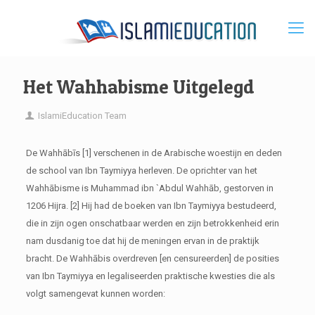
Het Wahhabisme Uitgelegd
IslamiEducation Team
De Wahhābīs [1] verschenen in de Arabische woestijn en deden
de school van Ibn Taymiyya herleven. De oprichter van het
Wahhābisme is Muhammad ibn `Abdul Wahhāb, gestorven in
1206 Hijra. [2] Hij had de boeken van Ibn Taymiyya bestudeerd,
die in zijn ogen onschatbaar werden en zijn betrokkenheid erin
nam dusdanig toe dat hij de meningen ervan in de praktijk
bracht. De Wahhābis overdreven [en censureerden] de posities
van Ibn Taymiyya en legaliseerden praktische kwesties die als
volgt samengevat kunnen worden: