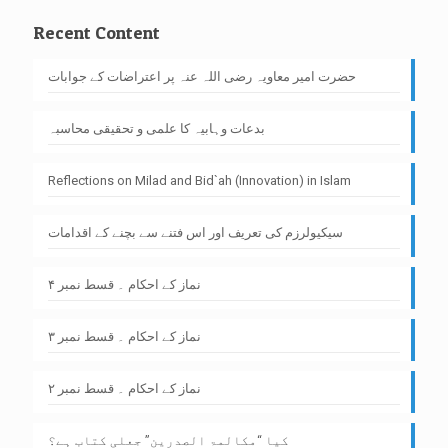
Recent Content
حضرت امیر معاویہ رضی اللہ عنہ پر اعتراضات کے جوابات
بدعات وہابیہ کا علمی و تحقیقی محاسبہ
Reflections on Milad and Bid`ah (Innovation) in Islam
سیکیولرزم کی تعریف اور اس فتنے سے بچنے کے اقدامات
نماز کے احکام ۔ قسط نمبر ۴
نماز کے احکام ۔ قسط نمبر ۳
نماز کے احکام ۔ قسط نمبر ۲
کیا “مکالمۃ الصدرین” جعلی کتاب ہے؟