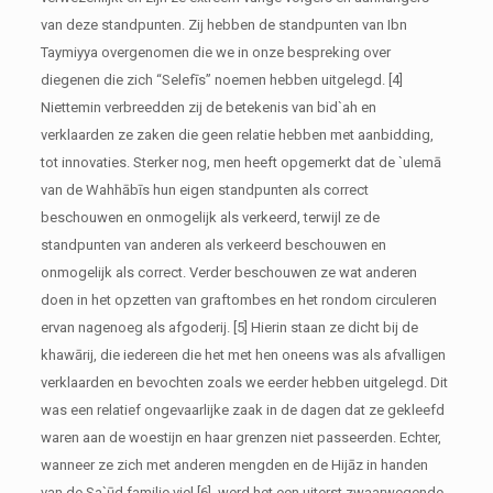
van deze standpunten. Zij hebben de standpunten van Ibn
Taymiyya overgenomen die we in onze bespreking over
diegenen die zich “Selefīs” noemen hebben uitgelegd. [4]
Niettemin verbreedden zij de betekenis van bid`ah en
verklaarden ze zaken die geen relatie hebben met aanbidding,
tot innovaties. Sterker nog, men heeft opgemerkt dat de `ulemā
van de Wahhābīs hun eigen standpunten als correct
beschouwen en onmogelijk als verkeerd, terwijl ze de
standpunten van anderen als verkeerd beschouwen en
onmogelijk als correct. Verder beschouwen ze wat anderen
doen in het opzetten van graftombes en het rondom circuleren
ervan nagenoeg als afgoderij. [5] Hierin staan ze dicht bij de
khawārij, die iedereen die het met hen oneens was als afvalligen
verklaarden en bevochten zoals we eerder hebben uitgelegd. Dit
was een relatief ongevaarlijke zaak in de dagen dat ze gekleefd
waren aan de woestijn en haar grenzen niet passeerden. Echter,
wanneer ze zich met anderen mengden en de Hijāz in handen
van de Sa`ūd familie viel [6], werd het een uiterst zwaarwegende