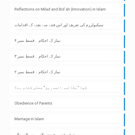
Reflections on Milad and Bid`ah (Innovation) in Islam
سیکیولرزم کی تعریف اور اس فتنے سے بچنے کے اقدامات
نماز کے احکام ۔ قسط نمبر ۴
نماز کے احکام ۔ قسط نمبر ۳
نماز کے احکام ۔ قسط نمبر ۲
کیا “مکالمۃ الصدرین” جعلی کتاب ہے؟
Obedience of Parents
Marriage in Islam
سفر عمرہ – یوں بلاتے ہیں بلانے والے