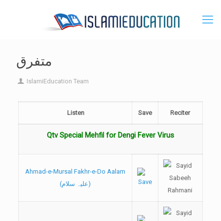
متفرق
IslamiEducation Team
Listen
Save
Reciter
Qtv Special Mehfil for Dengi Fever Virus
Ahmad-e-Mursal Fakhr-e-Do Aalam
(علیہ سلام)