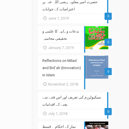
حضرت امیر معاویہ رضی اللہ عنہ پر
اعتراضات کے جوابات
0
June 1, 2019
بدعات وہابیہ کا علمی و
تحقیقی محاسبہ
0
January 7, 2019
Reflections on Milad
and Bid`ah (Innovation)
0
in Islam
November 2, 2018
سیکیولرزم کی تعریف اور اس فتنے سے
بچنے کے اقدامات
0
July 1, 2018
نماز کے احکام ۔ قسط