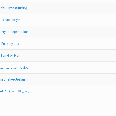
Nabi Diyan (Studio)
ana Mediney Nu
azrya Ganje Shakar
 Pukaray Jaa
 Ban Gayi Hai
Peeran-e-Peer (رضی اللہ عنہ) Lajpal
ni Shah-e-Jeelani
Sub Toun Pyara Ali Ali (رضی اللہ عنہ)