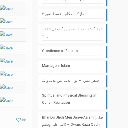
نماز کے احکام ۔ قسط نمبر ۲
کیا “مکالمۃ الصدرین” جعلی کتاب
ہے؟
Obedience of Parents
Marriage in Islam
سفر عمرہ – یوں بلاتے ہیں بلانے والے
Spiritual and Physical Blessing of
Qur’an Recitation
Bhar Do Jholi Meri Jan-e-Aalam (صلی
68
اللہ علیہ وسلم) – Owais Raza Qadri