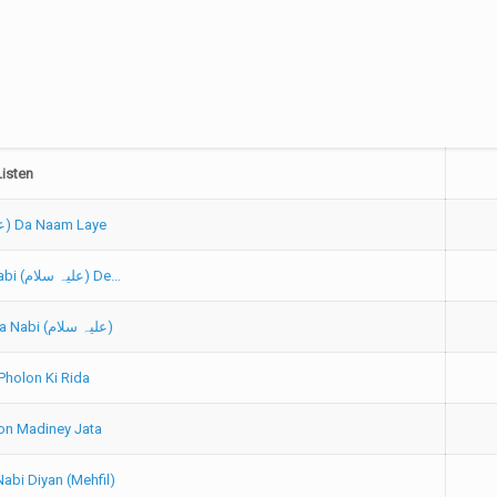
Listen
Allah (عزوجل) Da Naam Laye
Asaan Jana Nabi (علیہ سلام) De…
Hoo Karam Ya Nabi (علیہ سلام)
 Pholon Ki Rida
on Madiney Jata
Nabi Diyan (Mehfil)