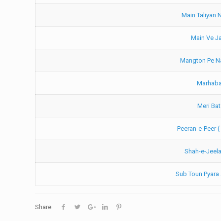
Main Taliyan 
Main Ve J
Mangton Pe N
Marhaba
Meri Bat
Shah-e-Jeela
Share