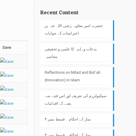
Recent Content
حضرت امیر معاویہ رضی اللہ عنہ پر
اعتراضات کے جوابات
Save
بدعات وہابیہ کا علمی و تحقیقی
محاسبہ
Reflections on Milad and Bid`ah
(Innovation) in Islam
سیکیولرزم کی تعریف اور اس فتنے سے
بچنے کے اقدامات
نماز کے احکام ۔ قسط نمبر ۴
نماز کے احکام ۔ قسط نمبر ۳