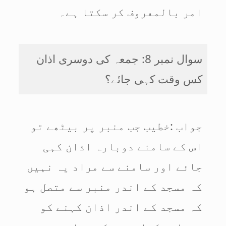
امر بالمعروف کر سکتا ہے۔
سوال نمبر 8: جمعہ کی دوسری اذان
کس وقت کہی جائے؟
جواب :خطیب جب منبر پر بیٹھے تو
اس کے سامنے دوبارہ اذان کہی
جائے اور سامنے سے مراد یہ نہیں
کہ مسجد کے اندر منبر سے متصل ہو
کہ مسجد کے اندر اذان کہنے کو