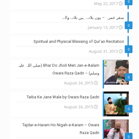
0
May 22, 2017
سفر عمرہ – یوں بلاتے ہیں بلانے والے
0
January 13, 2017
Spiritual and Physical Blessing of Qur’an Recitation
0
August 31, 2015
Bhar Do Jholi Meri Jan-e-Aalam (صلی اللہ علیہ
وسلم) – Owais Raza Qadri
0
August 24, 2015
Taiba Ke Jane Wale by Owais Raza Qadri
August 24, 2015
0
Tajdar-e-Haram Ho Nigah-e-Karam – Owais
Raza Qadri
0