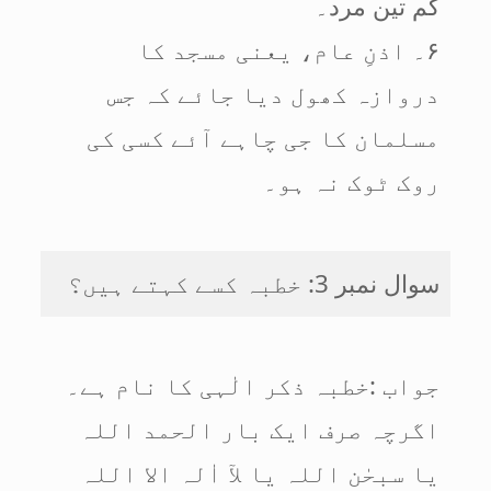
کم تین مرد۔
۶۔ اذنِ عام، یعنی مسجد کا
دروازہ کھول دیا جائے کہ جس
مسلمان کا جی چاہے آئے کسی کی
روک ٹوک نہ ہو۔
سوال نمبر 3: خطبہ کسے کہتے ہیں؟
جواب :خطبہ ذکر الٰہی کا نام ہے۔
اگرچہ صرف ایک بار الحمد اللہ
یا سبحٰن اللہ یا لآ اٰلہ الا اللہ