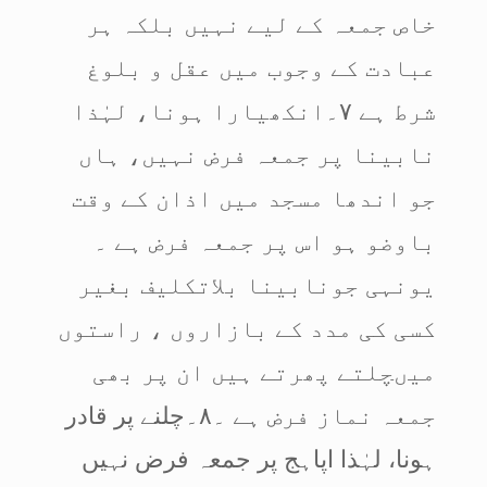
خاص جمعہ کے لیے نہیں بلکہ ہر
عبادت کے وجوب میں عقل و بلوغ
شرط ہے ۷۔انکھیارا ہونا، لہٰذا
نابینا پر جمعہ فرض نہیں، ہاں
جو اندھا مسجد میں اذان کے وقت
باوضو ہو اس پر جمعہ فرض ہے ۔
یونہی جونابینا بلاتکلیف بغیر
کسی کی مدد کے بازاروں ، راستوں
میںچلتے پھرتے ہیں ان پر بھی
جمعہ نماز فرض ہے ۔۸۔چلنے پر قادر
ہونا، لہٰذا اپاہج پر جمعہ فرض نہیں