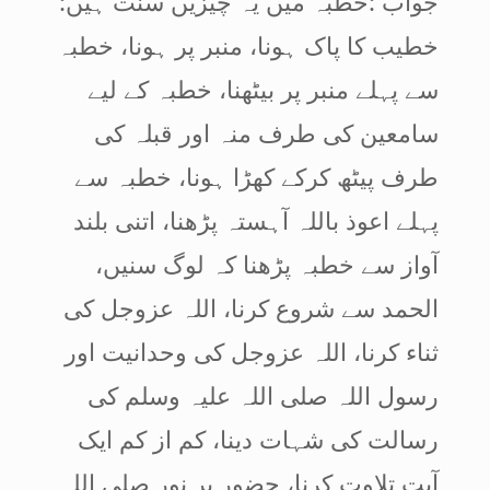
جواب :خطبہ میں یہ چیزیں سنت ہیں:
خطیب کا پاک ہونا، منبر پر ہونا، خطبہ
سے پہلے منبر پر بیٹھنا، خطبہ کے لیے
سامعین کی طرف منہ اور قبلہ کی
طرف پیٹھ کرکے کھڑا ہونا، خطبہ سے
پہلے اعوذ باللہ آہستہ پڑھنا، اتنی بلند
آواز سے خطبہ پڑھنا کہ لوگ سنیں،
الحمد سے شروع کرنا، اللہ عزوجل کی
ثناء کرنا، اللہ عزوجل کی وحدانیت اور
رسول اللہ صلی اللہ علیہ وسلم کی
رسالت کی شہات دینا، کم از کم ایک
آیت تلاوت کرنا، حضور پر نور صلی اللہ