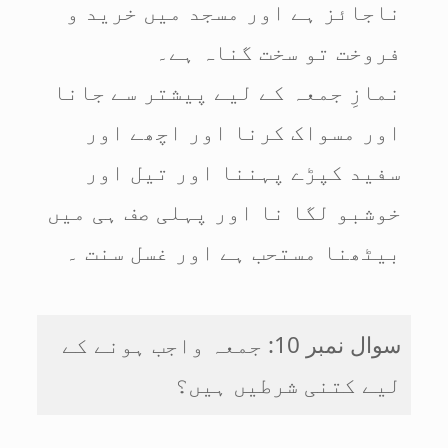
ناجائز ہے اور مسجد میں خرید و
فروخت تو سخت گناہ ہے۔
نمازِ جمعہ کے لیے پیشتر سے جانا
اور مسواک کرنا اور اچھے اور
سفید کپڑے پہننا اور تیل اور
خوشبو لگا نا اور پہلی صف ہی میں
بیٹھنا مستحب ہے اور غسل سنت ۔
سوال نمبر 10: جمعہ واجب ہونے کے
لیے کتنی شرطیں ہیں؟