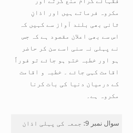
فقہائے کرام منع کرتے اور
مکروہ فرماتے ہیں اور اذانِ
ثانی بھی بلند آواز سے کہیں کہ
اس سے بھی اعلان مقصود ہے کہ جس
نے پہلی نہ سنی اسے سن کر حاضر
ہو اور خطبہ ختم ہو جائے تو فوراً
اقامت کہی جائے ۔ خطبہ و اقامت
کے درمیان دنیا کی بات کرنا
مکروہ ہے۔
سوال نمبر 9: جمعہ کی پہلی اذان