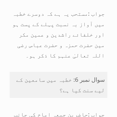
جواب :مستحب یہ ہے کہ دوسرے خطبہ
میں آواز بہ نسبت پہلے کے پست ہو
اور خلفائے راشدین و عمین مکر
مین حضرت حمزہ و حضرت عباس رضی
اللہ تعالیٰ عنہم کا ذکر ہو۔
سوال نمبر 6: خطبہ میں سامعین کے
لیے سنت کیا ہے؟
جواب :حاضرین جمعہ امام کی جانب