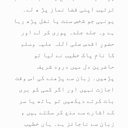
ترتیب اپنی قضا نماز پڑ ھ لے۔
یونہی جو شخص سنت یا نفل پڑھ رہا
ہے وہ جلد جلدہ پوری کر لے اور
حضورِ اقدس صلی اللہ علیہ وسلم
کا نامِ پاک خطیب نے لیا تو
حاضرین دل میں درود شریف
پڑھیں۔ زبان سے پڑھنے کی اس وقت
اجازت نہیں اور اگر کسی کو بری
بات کرتے دیکھیں تو ہاتھ یا سر
کے اشارے سے منع کر سکتے ہیں ،
زبان سے ناجائز ہے۔ ہاں خطیب