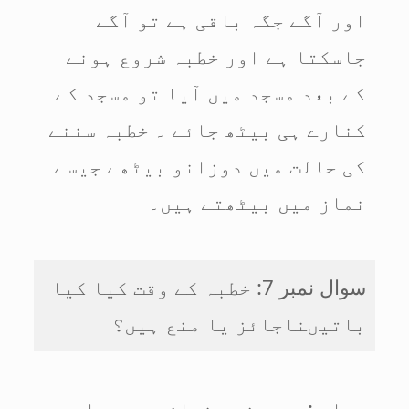
اور آگے جگہ باقی ہے تو آگے
جاسکتا ہے اور خطبہ شروع ہونے
کے بعد مسجد میں آیا تو مسجد کے
کنارے ہی بیٹھ جائے ۔ خطبہ سننے
کی حالت میں دوزانو بیٹھے جیسے
نماز میں بیٹھتے ہیں۔
سوال نمبر 7: خطبہ کے وقت کیا کیا
باتیںناجائز یا منع ہیں؟
جواب :جو چیزیں نماز میں حرام