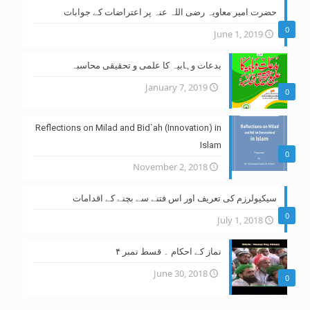
حضرت امیر معاویہ رضی اللہ عنہ پر اعتراضات کے جوابات
0
June 1, 2019
بدعات وہابیہ کا علمی و تحقیقی محاسبہ
January 7, 2019
0
Reflections on Milad and Bid`ah (Innovation) in
Islam
0
November 2, 2018
سیکیولرزم کی تعریف اور اس فتنے سے بچنے کے اقدامات
0
July 1, 2018
نماز کے احکام ۔ قسط نمبر ۴
June 30, 2018
0