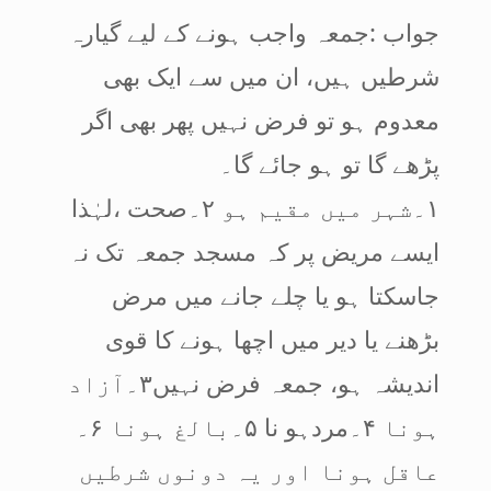
جواب :جمعہ واجب ہونے کے لیے گیارہ
شرطیں ہیں، ان میں سے ایک بھی
معدوم ہو تو فرض نہیں پھر بھی اگر
پڑھے گا تو ہو جائے گا۔
۱۔شہر میں مقیم ہو ۲۔صحت ،لہٰذا
ایسے مریض پر کہ مسجد جمعہ تک نہ
جاسکتا ہو یا چلے جانے میں مرض
بڑھنے یا دیر میں اچھا ہونے کا قوی
اندیشہ ہو، جمعہ فرض نہیں۳۔آزاد
ہونا ۴۔مردہو نا ۵۔بالغ ہونا ۶۔
عاقل ہونا اور یہ دونوں شرطیں