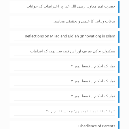
حضرت امیر معاویہ رضی اللہ عنہ پر اعتراضات کے جوابات
بدعات وہابیہ کا علمی و تحقیقی محاسبہ
Reflections on Milad and Bid`ah (Innovation) in Islam
سیکیولرزم کی تعریف اور اس فتنے سے بچنے کے اقدامات
نماز کے احکام ۔ قسط نمبر ۴
نماز کے احکام ۔ قسط نمبر ۳
نماز کے احکام ۔ قسط نمبر ۲
کیا “مکالمۃ الصدرین” جعلی کتاب ہے؟
Obedience of Parents