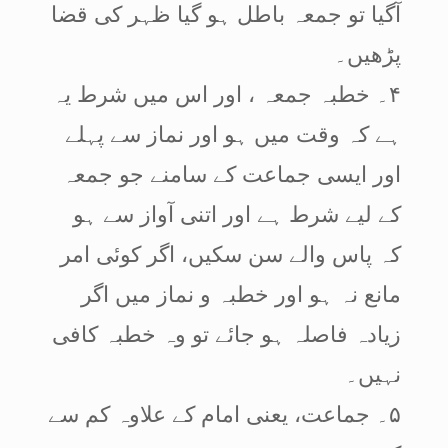
آگیا تو جمعہ باطل ہو گیا ظہر کی قضا
پڑھیں۔
۴۔ خطبہ جمعہ ، اور اس میں شرط یہ
ہے کہ وقت میں ہو اور نماز سے پہلے
اور ایسی جماعت کے سامنے جو جمعہ
کے لیے شرط ہے اور اتنی آواز سے ہو
کہ پاس والے سن سکیں، اگر کوئی امر
مانع نہ ہو اور خطبہ و نماز میں اگر
زیادہ فاصلہ ہو جائے تو وہ خطبہ کافی
نہیں۔
۵۔ جماعت، یعنی امام کے علاوہ کم سے