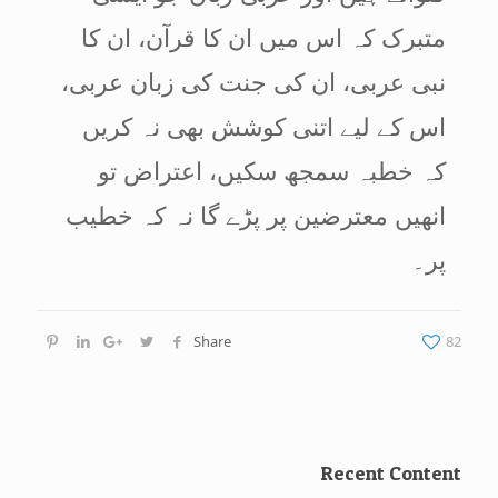
متبرک کہ اس میں ان کا قرآن، ان کا
نبی عربی، ان کی جنت کی زبان عربی،
اس کے لیے اتنی کوشش بھی نہ کریں
کہ خطبہ سمجھ سکیں، اعتراض تو
انھیں معترضین پر پڑے گا نہ کہ خطیب
پر۔
Share
82
Recent Content