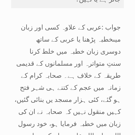
جواب :عربی کے علاوہ کسی اور زبان
میںخطبہ پڑھنا یا عربی کے ساتھ
دوسری زبان خطبہ میں خلط کرنا
سنتِ متواترہ اور مسلمانوں کے قدیمی
طریقہ کے خلاف ہے۔ صحابہ کرام کے
زمانہ میں عجم کے کتنے ہی شہر فتح
ہو گئے، کئی ہزار مسجد یں بنائی گئیں،
کہیں منقول نہیں کہ صحابہ نے ان کی
زبان میں خطبہ فرمایا ہو، خود رسول