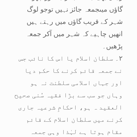
گاؤں میںجمعہ جائز نہیں توجو لوگ
شہر کے قریب گاؤں میں رہتے ہیں
انھیں چاہیے کہ شہر میں آکر جمعہ
پڑھیں۔
۲۔ سلطان اسلام یا اس کا نائب جس
نے جمعہ قائم کرنے کا حکم دیا
اور جہاں اسلامی سلطنت نہ ہو
وہاں جو سب سے بڑا فقیہ سُنی صحیح
العقید ہ ہو، احکامِ شرعیہ جاری
کرنے میں سلطان اسلام کے قائم
مقام ہوتا ہے لہٰذا وہی جمعہ