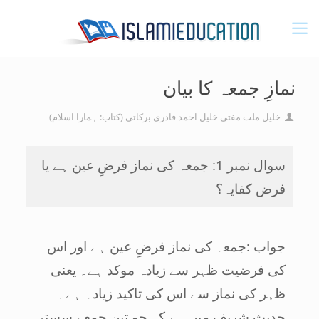
نمازِ جمعہ کا بیان
خلیل ملت مفتی خلیل احمد قادری برکاتی (کتاب: ہمارا اسلام)
سوال نمبر 1: جمعہ کی نماز فرضِ عین ہے یا
فرض کفایہ؟
جواب :جمعہ کی نماز فرضِ عین ہے اور اس
کی فرضیت ظہر سے زیادہ موکد ہے۔ یعنی
ظہر کی نماز سے اس کی تاکید زیادہ ہے۔
حدیث شریف میں ہے کہ جو تین جمعے سستی