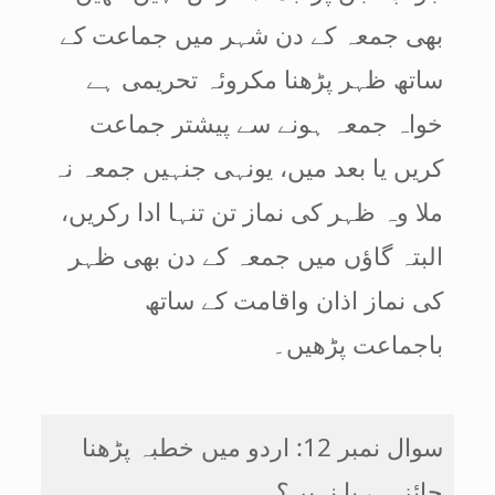
بھی جمعہ کے دن شہر میں جماعت کے
ساتھ ظہر پڑھنا مکروئہ تحریمی ہے
خواہ جمعہ ہونے سے پیشتر جماعت
کریں یا بعد میں، یونہی جنہیں جمعہ نہ
ملا وہ ظہر کی نماز تن تنہا ادا رکریں،
البتہ گاؤں میں جمعہ کے دن بھی ظہر
کی نماز اذان واقامت کے ساتھ
باجماعت پڑھیں۔
سوال نمبر 12: اردو میں خطبہ پڑھنا
جائز ہے یا نہیں؟