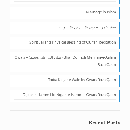
Marriage in Islam
سفر عمرہ – یوں بلاتے ہیں بلانے والے
Spiritual and Physical Blessing of Qur’an Recitation
Bhar Do Jholi Meri Jan-e-Aalam (صلی اللہ علیہ وسلم) – Owais
Raza Qadri
Taiba Ke Jane Wale by Owais Raza Qadri
Tajdar-e-Haram Ho Nigah-e-Karam – Owais Raza Qadri
Recent Posts