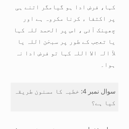
کہا، فرض ادا ہو گیامگر اتنے ہی
پر اکتفا ء کرنا مکروہ ہے اور
چھینک آئی ، اس پر الحمد للہ کہا
یا تعجب کے طور پر سبحٰن اللہ یا
لآ الہ الا اللہ کہا تو فرض ادا نہ
ہوا۔
سوال نمبر 4: خطبہ کا مسنون طریقہ
کیا ہے؟