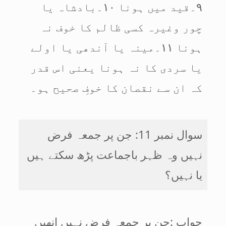
۹۔قید میں ہونا ۱۰۔بادشاہ یا
چور وغیرہ کسی ظالم کا خوف نہ
ہونا ۱۱۔مینہ یا آندھی یا اولے
یا سردی کا نہ ہونا یعنی اس قدر
کہ ان سے نقصان کا خوفِ صحیح ہو۔
سوال نمبر 11: جن پر جمعہ فرض
نہیں وہ ظہر باجماعت پڑھ سکتے ہیں
یا نہیں؟
جواب :جن پر جمعہ فرض نہیں انھیں