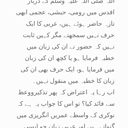
اللہ صلی اللہ علیہ وسلم کے دربار
اقدس میں رومی، حبشی، عجمی ابھی
تازہ حاضر ہوئے ہیں، عربی کا ایک
حرف نہیں سمجھتے مگر کہیں ثابت
نہیں کہ حضور نے ان کی زبان میں
خطبہ فرمایا ہو یا کچھ ان کی زبان
میں فرمایا ہو، ایک حرف بھی ان کی
زبان کا خطبہ میں منقول نہیں۔
اب رہا یہ اعتراض کہ پھر تذکیرووعظ
سے فائد کیا؟ تو اس کا جواب یہ ہے کہ
نوکری کے واسطے عمریں انگریزی میں
گنواتے ہیں اور عربی زبان جو ایسی