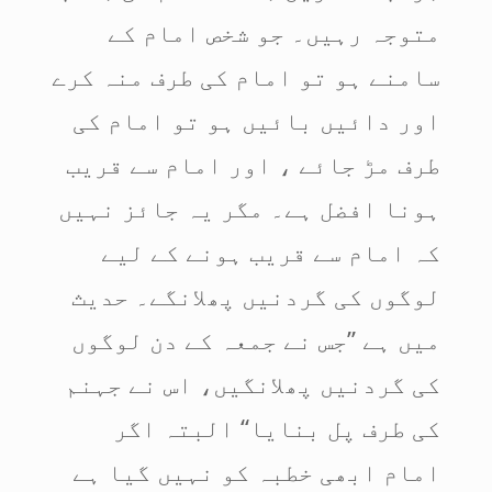
متوجہ رہیں۔ جو شخص امام کے
سامنے ہو تو امام کی طرف منہ کرے
اور دائیں بائیں ہو تو امام کی
طرف مڑ جائے ، اور امام سے قریب
ہونا افضل ہے۔ مگر یہ جائز نہیں
کہ امام سے قریب ہونے کے لیے
لوگوں کی گردنیں پھلانگے۔ حدیث
میں ہے ’’جس نے جمعہ کے دن لوگوں
کی گردنیں پھلانگیں، اس نے جہنم
کی طرف پل بنایا‘‘ البتہ اگر
امام ابھی خطبہ کو نہیں گیا ہے