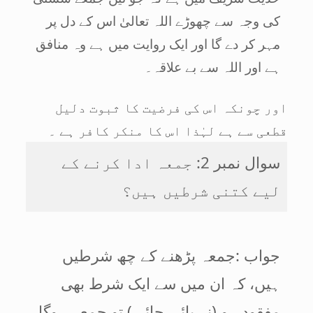
کی وجہ سے چھوڑے اللہ تعالیٰ اس کے دل پر
مہر کر دے گا اور ایک روایت میں ہے وہ منافق
ہے اور اللہ سے بے علاقہ۔
اور چونکہ اس کی فرضیت کا ثبوت دلیل
قطعی سے ہے لہٰذا اس کا منکر کافر ہے ۔
سوال نمبر 2: جمعہ ادا کرنے کے
لیے کتنی شرطیں ہیں؟
جواب :جمعہ پڑھنے کے چھ شرطیں
ہیں، کہ ان میں سے ایک شرط بھی
مفقود ہو (نہ پائی جائے ) تو جمعہ ہوگا