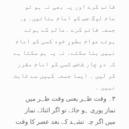
قائم کرے اور یہ بھی نہ ہو تو
عام لوگ جس کو امام بنائیں۔ وہ
جمعہ قائم کرے ۔عالم کے ہوتے
ہوئے عوام بطورِ خود کسی کو امام
نہیں بنا سکتے۔ نہ یہ ہو سکتا ہے
کہ دو چار شخص کسی کو امام مقرر
کر لیں ۔ ایسا جمعہ کہیں سے ثابت
نہیں ۔
۳۔ وقت ظہر یعنی وقت ظہر میں
نماز پوری ہو جائے تو اگر اثنائے نماز
میں اگر چہ تشہد کے بعد عصر کا وقت