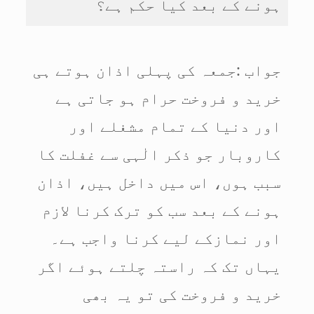
ہونے کے بعد کیا حکم ہے؟
جواب :جمعہ کی پہلی اذان ہوتے ہی
خرید و فروخت حرام ہو جاتی ہے
اور دنیا کے تمام مشغلے اور
کاروبار جو ذکر الٰہی سے غفلت کا
سبب ہوں، اس میں داخل ہیں، اذان
ہونے کے بعد سب کو ترک کرنا لازم
اور نمازکے لیے کرنا واجب ہے۔
یہاں تک کہ راستہ چلتے ہوئے اگر
خرید و فروخت کی تو یہ بھی