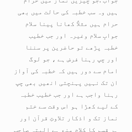
ہیں وہ سب خطبہ کی حالت میں بھی
حرام ہیں مثلاً کھانا پینا سلام
جوابِ سلام وغیرہ اور جب خطیب
خطبہ پڑھے تو حاضرین پر سننا
اور چپ رہنا فرض ہے ، جو لوگ
امام سے دور ہیں کہ خطبہ کی آواز
ان تک نہیں پہنچتی انھیں بھی چپ
رہنا واجب ہے اور جب خطیب خطبہ
کے لیے کھڑا ہو اس وقت سے ختم
نماز تک و اذکار تلاوتِ قرآن اور
ہر قسم کا کلام منع ہے البتہ صاحب