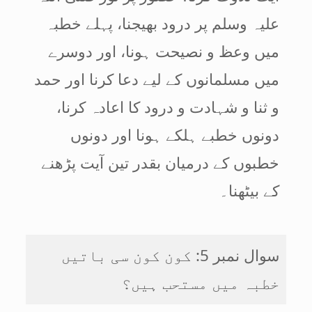
علیہ وسلم پر درود بھیجنا، پہلے خطبہ
میں وعظ و نصیحت ہونا، اور دوسرے
میں مسلمانوں کے لیے دعا کرنا اور حمد
و ثنا و شہادت و درود کا اعادہ کرنا،
دونوں خطبے ہلکے ہونا اور دونوں
خطبوں کے درمیان بقدر تین آیت پڑھنے
کے بیٹھنا۔
سوال نمبر 5: کون کون سی باتیں
خطبہ میں مستحب ہیں؟