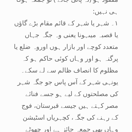
ہی نہیں:
۱۔ شہر یا شہر کے قائم مقام بڑے گاؤں
یا قصبہ میںہونا یعنی وہ جگہ جہاں
متعدد کوچے اور بازار ہوں اوروہ ضلع یا
پرگنہ ہو اور وہاں کوئی حاکم ہو کہ
مظلوم کا انصاف ظالم سے لے سکے۔
یونہی شہر کے آس پاس جو جگہ شہر
کی مصلحتوں کے لیے ہو جسے فنائے
مصر کہتے ہیں جیسے قبرستان، فوج
کے رہنے کی جگہ، کچہریاں اسٹیشن
وہاں بھی جمعہ جائز ہے اور چھوٹے