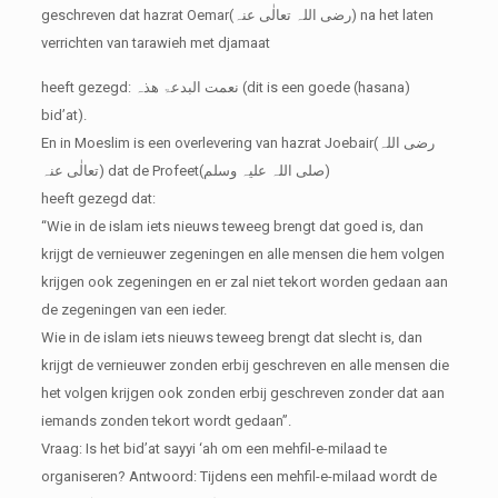
geschreven dat hazrat Oemar(رضی اللہ تعالٰی عنہ) na het laten
verrichten van tarawieh met djamaat
heeft gezegd: نعمت البدعۃ ھذہ (dit is een goede (hasana)
bid’at).
En in Moeslim is een overlevering van hazrat Joebair(رضی اللہ
تعالٰی عنہ) dat de Profeet(صلی اللہ علیہ وسلم)
heeft gezegd dat:
“Wie in de islam iets nieuws teweeg brengt dat goed is, dan
krijgt de vernieuwer zegeningen en alle mensen die hem volgen
krijgen ook zegeningen en er zal niet tekort worden gedaan aan
de zegeningen van een ieder.
Wie in de islam iets nieuws teweeg brengt dat slecht is, dan
krijgt de vernieuwer zonden erbij geschreven en alle mensen die
het volgen krijgen ook zonden erbij geschreven zonder dat aan
iemands zonden tekort wordt gedaan”.
Vraag: Is het bid’at sayyi ‘ah om een mehfil-e-milaad te
organiseren?
Antwoord: Tijdens een mehfil-e-milaad wordt de