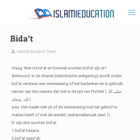
Bida’t
IslamiEducation Team
Vraag: Wat is bid’at en hoeveel soorten bid’at zijn er?
Antwoord: In de shariat (islamitische wetgeving) wordt onder
bid’at verstaan een vernieuwing of het bedenken en in gebruik
nemen van iets nieuws dat niet in de tijd van Profeet (صلی اللہ
علیہ وسلم)
was. Het maakt niet uit of de vernieuwing met het geloof te
maken heeft of met de wereld. (ashatoellamaat deel 1).
Er zijn drie soorten bid’at:
1.bid’at hasana
2.bid’at sayyi’ah