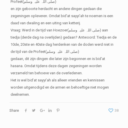
Profeet(صلی اللہ علیہ وسلم)
en zijn geboorte herdacht en andere dingen gedaan die
zegeningen opleveren. Omdat bid’at sayyi’ah te noemen is een
daad van dwaling en een uiting van ketterij.
Vraag: Werd in de tijd van Hoezoer(صلی اللہ علیہ وسلم) aan
tiedja (derde dag na overlijden) gedaan?
Antwoord: Tiedja en de
10de, 20ste en 40ste dag herdenken van de doden werd niet in
de tijd van de Profeet(صلی اللہ علیہ وسلم)
gedaan, dit zijn dingen die later zijn begonnen en is bid’at
hasana. Omdat tijdens deze dagen zegeningen worden
verzameld ten behoeve van de overledenen.
Het is wel bid’at sayyi’ah als alleen vrienden en kennissen
worden uitgenodigd en de armen en behoeftige niet mogen
deelnemen.
Share
38