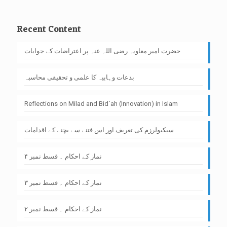
Recent Content
حضرت امیر معاویہ رضی اللہ عنہ پر اعتراضات کے جوابات
بدعات وہابیہ کا علمی و تحقیقی محاسبہ
Reflections on Milad and Bid`ah (Innovation) in Islam
سیکیولرزم کی تعریف اور اس فتنے سے بچنے کے اقدامات
نماز کے احکام ۔ قسط نمبر ۴
نماز کے احکام ۔ قسط نمبر ۳
نماز کے احکام ۔ قسط نمبر ۲