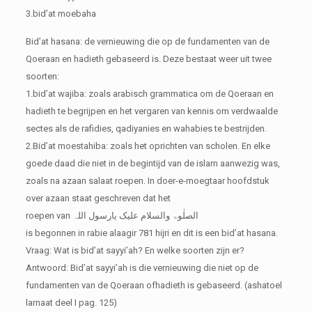
3.bid’at moebaha
Bid’at hasana: de vernieuwing die op de fundamenten van de
Qoeraan en hadieth gebaseerd is. Deze bestaat weer uit twee
soorten:
1.bid’at wajiba: zoals arabisch grammatica om de Qoeraan en
hadieth te begrijpen en het vergaren van kennis om verdwaalde
sectes als de rafidies, qadiyanies en wahabies te bestrijden.
2.Bid’at moestahiba: zoals het oprichten van scholen. En elke
goede daad die niet in de begintijd van de islam aanwezig was,
zoals na azaan salaat roepen. In doer-e-moegtaar hoofdstuk
over azaan staat geschreven dat het
roepen van الصلٰوۃ والسلام علیک یارسول اللہ
is begonnen in rabie alaagir 781 hijri en dit is een bid’at hasana.
Vraag: Wat is bid’at sayyi’ah? En welke soorten zijn er?
Antwoord: Bid’at sayyi’ah is die vernieuwing die niet op de
fundamenten van de Qoeraan ofhadieth is gebaseerd. (ashatoel
larnaat deel I pag. 125)