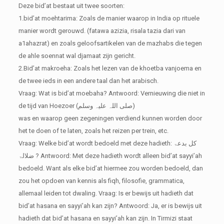
Deze bid’at bestaat uit twee soorten:
1.bid’at moehtarima: Zoals de manier waarop in India op rituele
manier wordt gerouwd. (fatawa azizia, risala tazia dari van
a1ahazrat) en zoals geloofsartikelen van de mazhabs die tegen
de ahle soennat wal djamaat zijn gericht.
2.Bid’at makroeha: Zoals het lezen van de khoetba vanjoema en
de twee ieds in een andere taal dan het arabisch.
Vraag: Wat is bid’at moebaha?
Antwoord: Vernieuwing die niet in
de tijd van Hoezoer (صلی اللہ علیہ وسلم)
was en waarop geen zegeningen verdiend kunnen worden door
het te doen of te laten, zoals het reizen per trein, etc.
Vraag: Welke bid’at wordt bedoeld met deze hadieth: کل بدعۃ
ضلالۃ ?
Antwoord: Met deze hadieth wordt alleen bid’at sayyi’ah
bedoeld. Want als elke bid’at hiermee zou worden bedoeld, dan
zou het opdoen van kennis als fiqh, filosofie, grammatica,
allemaal leiden tot dwaling.
Vraag: Is er bewijs uit hadieth dat
bid’at hasana en sayyi’ah kan zijn?
Antwoord: Ja, er is bewijs uit
hadieth dat bid’at hasana en sayyi’ah kan zijn. In Tirmizi staat