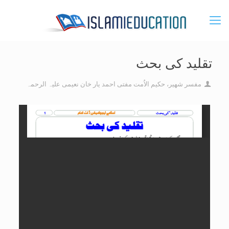
تقلید کی بحث
مفسر شھیر، حکیم الاُمت مفتی احمد یار خان نعیمی علیہ الرحمہ