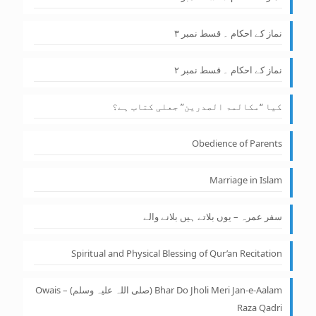
نماز کے احکام ۔ قسط نمبر ۳
نماز کے احکام ۔ قسط نمبر ۲
کیا “مکالمۃ الصدرین” جعلی کتاب ہے؟
Obedience of Parents
Marriage in Islam
سفر عمرہ – یوں بلاتے ہیں بلانے والے
Spiritual and Physical Blessing of Qur’an Recitation
Bhar Do Jholi Meri Jan-e-Aalam (صلی اللہ علیہ وسلم) – Owais
Raza Qadri