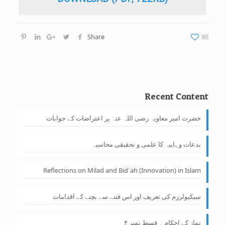
Share
86
Recent Content
حضرت امیر معاویہ رضی اللہ عنہ پر اعتراضات کے جوابات
بدعات وہابیہ کا علمی و تحقیقی محاسبہ
Reflections on Milad and Bid`ah (Innovation) in Islam
سیکیولرزم کی تعریف اور اس فتنے سے بچنے کے اقدامات
نماز کے احکام ۔ قسط نمبر ۴