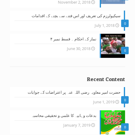
November 2, 2018
سیکیولرزم کی تعریف اور اس فتنے سے بچنے کے اقدامات
0
July 1, 2018
نماز کے احکام ۔ قسط نمبر ۴
June 30, 2018
0
Recent Content
حضرت امیر معاویہ رضی اللہ عنہ پر اعتراضات کے جوابات
0
June 1, 2019
بدعات وہابیہ کا علمی و تحقیقی محاسبہ
January 7, 2019
0