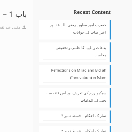
باب 1 – شیخ محمد بن عبدالوہاب نجدی
Recent Content
حضرت امیر معاویہ رضی اللہ عنہ پر
مفتی عبدالقی
اعتراضات کے جوابات
بدعات وہابیہ کا علمی و تحقیقی
محاسبہ
Reflections on Milad and Bid`ah
(Innovation) in Islam
سیکیولرزم کی تعریف اور اس فتنے سے
بچنے کے اقدامات
نماز کے احکام ۔ قسط نمبر ۴
نماز کے احکام ۔ قسط نمبر ۳