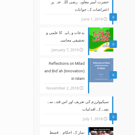
حضرت امیر معاویہ رضی اللہ عنہ پر
اعتراضات کے جوابات
0
June 1, 2019
بدعات وہابیہ کا علمی و
تحقیقی محاسبہ
0
January 7, 2019
Reflections on Milad
and Bid`ah (Innovation)
0
in Islam
November 2, 2018
سیکیولرزم کی تعریف اور اس فتنے سے
بچنے کے اقدامات
0
July 1, 2018
نماز کے احکام ۔ قسط