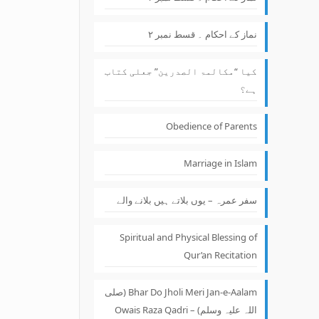
نماز کے احکام ۔ قسط نمبر ۲
کیا “مکالمۃ الصدرین” جعلی کتاب
ہے؟
Obedience of Parents
Marriage in Islam
سفر عمرہ – یوں بلاتے ہیں بلانے والے
Spiritual and Physical Blessing of
Qur’an Recitation
Bhar Do Jholi Meri Jan-e-Aalam (صلی
اللہ علیہ وسلم) – Owais Raza Qadri