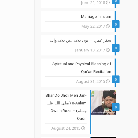
0
June 22, 2018
Marriage in Islam
0
May 22, 2017
سفر عمرہ – یوں بلاتے ہیں بلانے والے
0
January 13, 2017
Spiritual and Physical Blessing of
Qur’an Recitation
0
August 31, 2015
Bhar Do Jholi Meri Jan-
e-Aalam (صلی اللہ علیہ
0
وسلم) – Owais Raza
Qadri
August 24, 2015