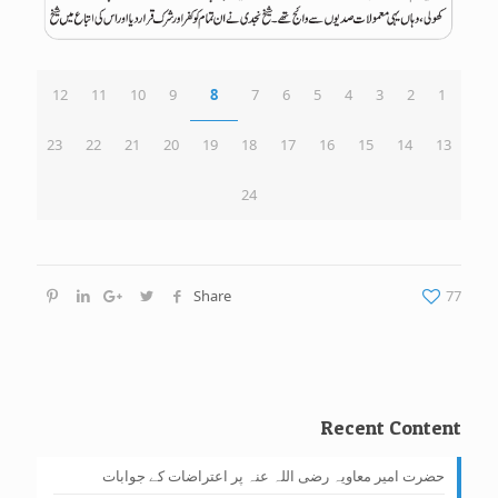
12
11
10
9
8
7
6
5
4
3
2
1
23
22
21
20
19
18
17
16
15
14
13
24
Share
77
Recent Content
حضرت امیر معاویہ رضی اللہ عنہ پر اعتراضات کے جوابات