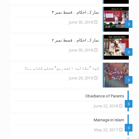
نماز کے احکام ۔ قسط نمبر ۳
June 30, 2018
0
نماز کے احکام ۔ قسط نمبر ۲
June 30, 2018
0
کیا “مکالمۃ الصدرین” جعلی کتاب ہے؟
June 29, 2018
0
Obedience of Parents
0
June 22, 2018
Marriage in Islam
0
May 22, 2017