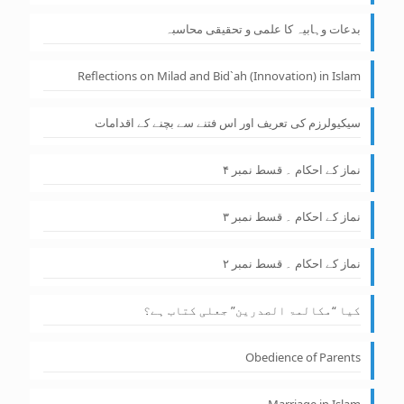
بدعات وہابیہ کا علمی و تحقیقی محاسبہ
Reflections on Milad and Bid`ah (Innovation) in Islam
سیکیولرزم کی تعریف اور اس فتنے سے بچنے کے اقدامات
نماز کے احکام ۔ قسط نمبر ۴
نماز کے احکام ۔ قسط نمبر ۳
نماز کے احکام ۔ قسط نمبر ۲
کیا “مکالمۃ الصدرین” جعلی کتاب ہے؟
Obedience of Parents
Marriage in Islam