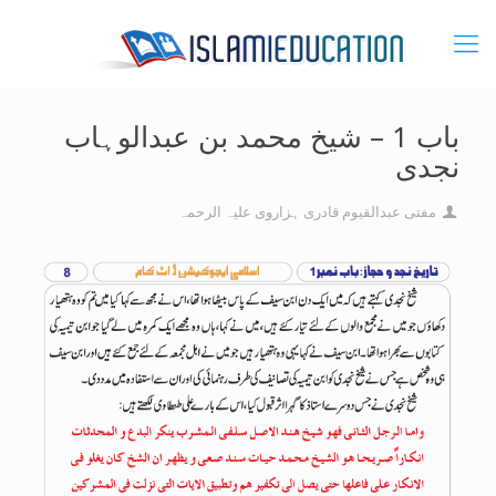
باب 1 – شیخ محمد بن عبدالوہاب
نجدی
مفتی عبدالقیوم قادری ہزاروی علیہ الرحمہ