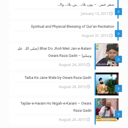
سفر عمرہ – یوں بلاتے ہیں بلانے والے
0
January 13, 2017
Spiritual and Physical Blessing of Qur’an Recitation
0
August 31, 2015
Bhar Do Jholi Meri Jan-e-Aalam (صلی اللہ علیہ
وسلم) – Owais Raza Qadri
0
August 24, 2015
Taiba Ke Jane Wale by Owais Raza Qadri
August 24, 2015
0
Tajdar-e-Haram Ho Nigah-e-Karam – Owais
Raza Qadri
0
August 24, 2015