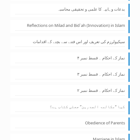
بدعات وہابیہ کا علمی و تحقیقی محاسبہ
Reflections on Milad and Bid`ah (Innovation) in Islam
سیکیولرزم کی تعریف اور اس فتنے سے بچنے کے اقدامات
نماز کے احکام ۔ قسط نمبر ۴
نماز کے احکام ۔ قسط نمبر ۳
نماز کے احکام ۔ قسط نمبر ۲
کیا “مکالمۃ الصدرین” جعلی کتاب ہے؟
Obedience of Parents
Marriage in Islam