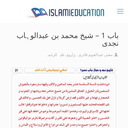
باب 1 – شیخ محمد بن عبدالوہاب
نجدی
مفتی عبدالقیوم قادری ہزاروی علیہ الرحمہ