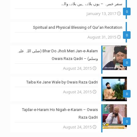
سفر عمرہ – یوں بلاتے ہیں بلانے والے
0
January 13, 2017
Spiritual and Physical Blessing of Qur’an Recitation
0
August 31, 2015
Bhar Do Jholi Meri Jan-e-Aalam (صلی اللہ علیہ
وسلم) – Owais Raza Qadri
0
August 24, 2015
Taiba Ke Jane Wale by Owais Raza Qadri
August 24, 2015
0
Tajdar-e-Haram Ho Nigah-e-Karam – Owais
Raza Qadri
0
August 24, 2015