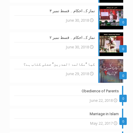
نماز کے احکام ۔ قسط نمبر ۳
June 30, 2018
0
نماز کے احکام ۔ قسط نمبر ۲
June 30, 2018
0
کیا “مکالمۃ الصدرین” جعلی کتاب ہے؟
June 29, 2018
0
Obedience of Parents
0
June 22, 2018
Marriage in Islam
0
May 22, 2017