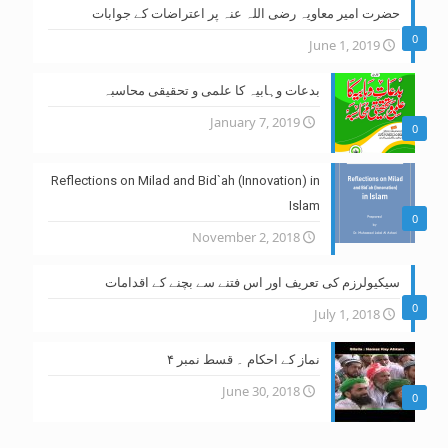
حضرت امیر معاویہ رضی اللہ عنہ پر اعتراضات کے جوابات
0
June 1, 2019
بدعات وہابیہ کا علمی و تحقیقی محاسبہ
January 7, 2019
0
Reflections on Milad and Bid`ah (Innovation) in
Islam
0
November 2, 2018
سیکیولرزم کی تعریف اور اس فتنے سے بچنے کے اقدامات
0
July 1, 2018
نماز کے احکام ۔ قسط نمبر ۴
June 30, 2018
0