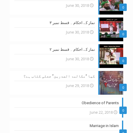
June 30, 2018
0
نماز کے احکام ۔ قسط نمبر ۳
June 30, 2018
0
نماز کے احکام ۔ قسط نمبر ۲
June 30, 2018
0
کیا “مکالمۃ الصدرین” جعلی کتاب ہے؟
June 29, 2018
0
Obedience of Parents
0
June 22, 2018
Marriage in Islam