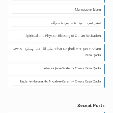
Marriage in Islam
سفر عمرہ – یوں بلاتے ہیں بلانے والے
Spiritual and Physical Blessing of Qur’an Recitation
Bhar Do Jholi Meri Jan-e-Aalam (صلی اللہ علیہ وسلم) – Owais
Raza Qadri
Taiba Ke Jane Wale by Owais Raza Qadri
Tajdar-e-Haram Ho Nigah-e-Karam – Owais Raza Qadri
Recent Posts