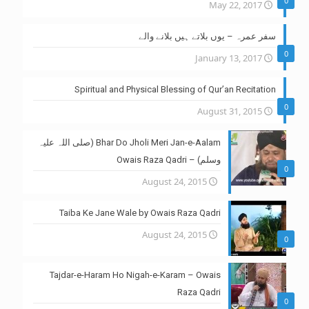
0
May 22, 2017
سفر عمرہ – یوں بلاتے ہیں بلانے والے
0
January 13, 2017
Spiritual and Physical Blessing of Qur’an Recitation
0
August 31, 2015
Bhar Do Jholi Meri Jan-e-Aalam (صلی اللہ علیہ
وسلم) – Owais Raza Qadri
0
August 24, 2015
Taiba Ke Jane Wale by Owais Raza Qadri
August 24, 2015
0
Tajdar-e-Haram Ho Nigah-e-Karam – Owais
Raza Qadri
0