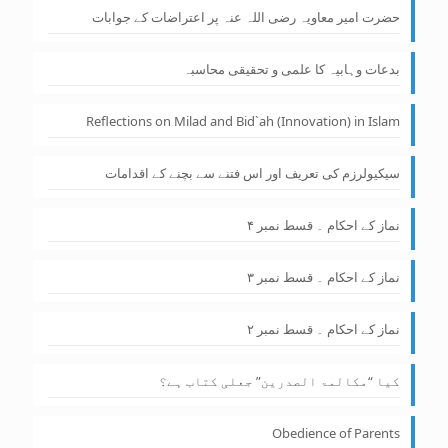
حضرت امیر معاویہ رضی اللہ عنہ پر اعتراضات کے جوابات
بدعات وہابیہ کا علمی و تحقیقی محاسبہ
Reflections on Milad and Bid`ah (Innovation) in Islam
سیکیولرزم کی تعریف اور اس فتنے سے بچنے کے اقدامات
نماز کے احکام ۔ قسط نمبر ۴
نماز کے احکام ۔ قسط نمبر ۳
نماز کے احکام ۔ قسط نمبر ۲
کیا “مکالمۃ الصدرین” جعلی کتاب ہے؟
Obedience of Parents