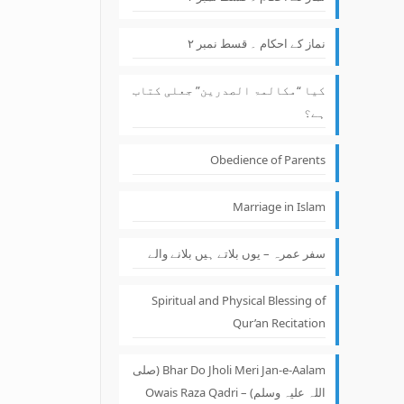
نماز کے احکام ۔ قسط نمبر ۲
کیا “مکالمۃ الصدرین” جعلی کتاب
ہے؟
Obedience of Parents
Marriage in Islam
سفر عمرہ – یوں بلاتے ہیں بلانے والے
Spiritual and Physical Blessing of
Qur’an Recitation
Bhar Do Jholi Meri Jan-e-Aalam (صلی
اللہ علیہ وسلم) – Owais Raza Qadri