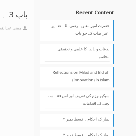
باب 3 ۔ شیخ نجدی کے بارے میں‌عالم اسلام کے تاثرات
Recent Content
حضرت امیر معاویہ رضی اللہ عنہ پر
مفتی عبدالقی
اعتراضات کے جوابات
بدعات وہابیہ کا علمی و تحقیقی
محاسبہ
Reflections on Milad and Bid`ah
(Innovation) in Islam
سیکیولرزم کی تعریف اور اس فتنے سے
بچنے کے اقدامات
نماز کے احکام ۔ قسط نمبر ۴
نماز کے احکام ۔ قسط نمبر ۳