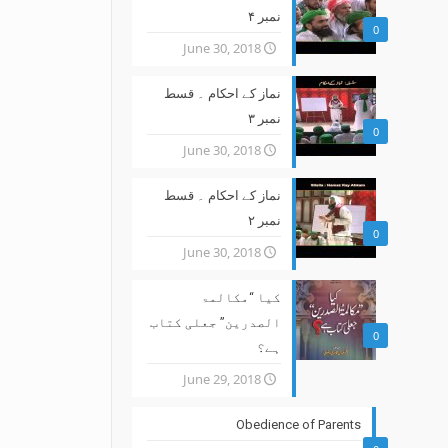
نمبر ۴
0
June 30, 2018
نماز کے احکام ۔ قسط
نمبر ۳
0
June 30, 2018
نماز کے احکام ۔ قسط
نمبر ۲
0
June 30, 2018
کیا “مکالمۃ
الصدرین” جعلی کتاب
0
ہے؟
June 29, 2018
Obedience of Parents