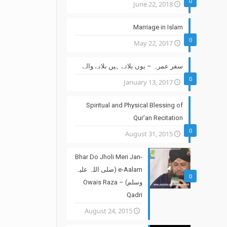
0
June 22, 2018
Marriage in Islam
0
May 22, 2017
سفر عمرہ – یوں بلاتے ہیں بلانے والے
0
January 13, 2017
Spiritual and Physical Blessing of
Qur’an Recitation
0
August 31, 2015
Bhar Do Jholi Meri Jan-
e-Aalam (صلی اللہ علیہ
0
وسلم) – Owais Raza
Qadri
August 24, 2015