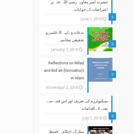
حضرت امیر معاویہ رضی اللہ عنہ پر
اعتراضات کے جوابات
0
June 1, 2019
بدعات وہابیہ کا علمی و
تحقیقی محاسبہ
0
January 7, 2019
Reflections on Milad
and Bid`ah (Innovation)
0
in Islam
November 2, 2018
سیکیولرزم کی تعریف اور اس فتنے سے
بچنے کے اقدامات
0
July 1, 2018
نماز کے احکام ۔ قسط