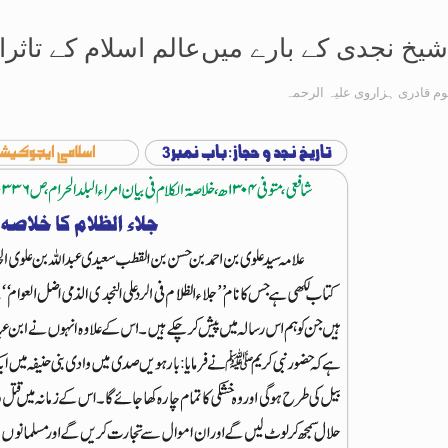
وم قادری ہزاروی علیہ الرحمہ