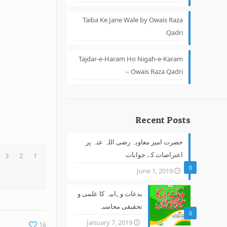
Taiba Ke Jane Wale by Owais Raza
Qadri
Tajdar-e-Haram Ho Nigah-e-Karam
– Owais Raza Qadri
Recent Posts
حضرت امیر معاویہ رضی اللہ عنہ پر
3
2
1
اعتراضات کے جوابات
0
June 1, 2019
بدعات وہابیہ کا علمی و
تحقیقی محاسبہ
0
January 7, 2019
16