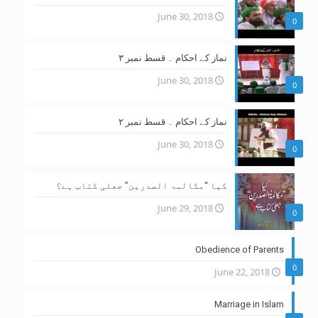
June 30, 2018
0
نماز کے احکام ۔ قسط نمبر ۳
June 30, 2018
0
نماز کے احکام ۔ قسط نمبر ۲
June 30, 2018
0
کیا “مکالمۃ الصدرین” جعلی کتاب ہے؟
June 29, 2018
0
Obedience of Parents
0
June 22, 2018
Marriage in Islam