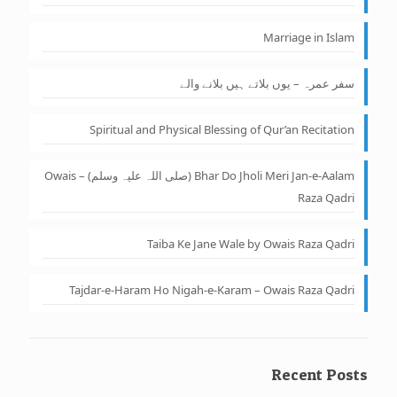
Marriage in Islam
سفر عمرہ – یوں بلاتے ہیں بلانے والے
Spiritual and Physical Blessing of Qur’an Recitation
Bhar Do Jholi Meri Jan-e-Aalam (صلی اللہ علیہ وسلم) – Owais
Raza Qadri
Taiba Ke Jane Wale by Owais Raza Qadri
Tajdar-e-Haram Ho Nigah-e-Karam – Owais Raza Qadri
Recent Posts