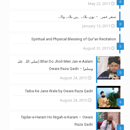
0
May 22, 2017
سفر عمرہ – یوں بلاتے ہیں بلانے والے
0
January 13, 2017
Spiritual and Physical Blessing of Qur’an Recitation
0
August 31, 2015
Bhar Do Jholi Meri Jan-e-Aalam (صلی اللہ علیہ
وسلم) – Owais Raza Qadri
0
August 24, 2015
Taiba Ke Jane Wale by Owais Raza Qadri
August 24, 2015
0
Tajdar-e-Haram Ho Nigah-e-Karam – Owais
Raza Qadri
0