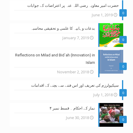
حضرت امیر معاویہ رضی اللہ عنہ پر اعتراضات کے جوابات
0
June 1, 2019
بدعات وہابیہ کا علمی و تحقیقی محاسبہ
January 7, 2019
0
Reflections on Milad and Bid`ah (Innovation) in
Islam
0
November 2, 2018
سیکیولرزم کی تعریف اور اس فتنے سے بچنے کے اقدامات
0
July 1, 2018
نماز کے احکام ۔ قسط نمبر ۴
June 30, 2018
0