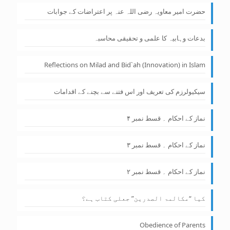
حضرت امیر معاویہ رضی اللہ عنہ پر اعتراضات کے جوابات
بدعات وہابیہ کا علمی و تحقیقی محاسبہ
Reflections on Milad and Bid`ah (Innovation) in Islam
سیکیولرزم کی تعریف اور اس فتنے سے بچنے کے اقدامات
نماز کے احکام ۔ قسط نمبر ۴
نماز کے احکام ۔ قسط نمبر ۳
نماز کے احکام ۔ قسط نمبر ۲
کیا “مکالمۃ الصدرین” جعلی کتاب ہے؟
Obedience of Parents